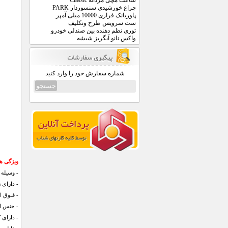
ساعت مچی مردانه Classic
چراغ خورشیدی سنسوردار PARK
پاوربانک فراری 10000 میلی آمپر
ست سرویس طرح ونکلیف
توری نظم دهنده بین صندلی خودرو
واکس نانو آبگریز شیشه
شماره سفارش خود را وارد کنید
ویژگی های 
- وسیله
- دارای زیـب
- فـوق ا
- جنس اس
- دارای 