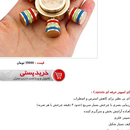
قیمت :
39000 تومان
اسپینر حرفه ای Captain :
 ای بی نظیر برای کاهش استرس و اضطراب
ایی بصری با چرخش بسیار سریـع (حدود ٣ دقيقه چرخش با هر ضربه)
لعـاده آرامش بخش و سرگـرم کننده
پینر: فلزی
کیف بسیار شکیل