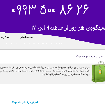
صفحه اصلي
همکاري با
اسپینر حرفه ای Captain
اسپینر حرفه ای Captain