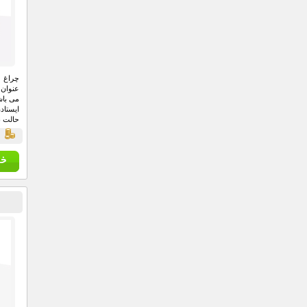
عنوان 
می باش
ایستاد
حالت ن
ق