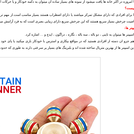
امروزه در اکثر خانه ها یافت میشود از نمونه های بسیار ساده آن میتوان به دکمه خودکار و یا حرکات 
چیست؟
ا برای افرادی که دارای مشکل تمرکز میباشند یا دارای اضظراب هستند بسیار مناسب است.از مهم ترین و
اصیت چرخش بسیار سریع هستند که این چرخش سریع دارای زیبایی بصری است که به فرد آرامش مید
ینر ها:
اسپینر ها میتوان به تاینی ، دو باله ، سه باله ، نگاره ، دراگون ، ایدج و … اشاره کرد.
هم جزو ان دسته از افرادی هستید که در مواقع بیکاری و استرس با خودکار بازی میکنید یا پای خود ر
ین اسپینر ها از بهترین متریال ساخته شده اند و بلبرینگ های بسیار پر سرعتی دارند به طوری که حد