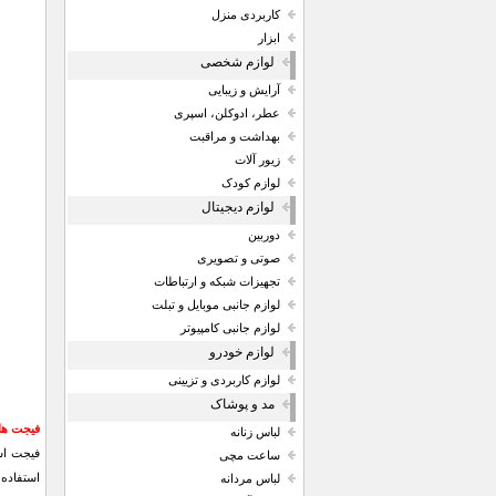
کاربردی منزل
ابزار
لوازم شخصی
آرایش و زیبایی
عطر، ادوکلن، اسپری
بهداشت و مراقبت
زیور آلات
لوازم کودک
لوازم دیجیتال
دوربین
صوتی و تصویری
تجهیزات شبکه و ارتباطات
لوازم جانبی موبایل و تبلت
لوازم جانبی کامپیوتر
لوازم خودرو
لوازم کاربردی و تزیینی
مد و پوشاک
فیجت ها
لباس زنانه
فیجت اس
ساعت مچی
استفاده 
لباس مردانه