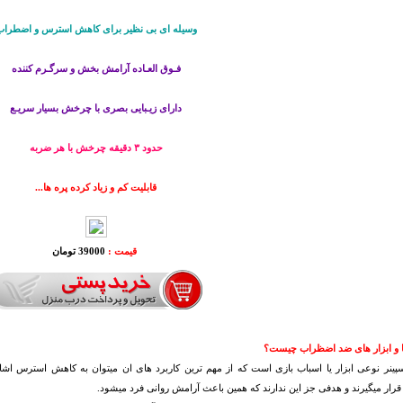
وسیله ای بی نظیر برای کاهش استرس و اضطراب
فـوق العـاده آرامش بخش و سرگـرم کننده
دارای زیـبایی بصری با چرخش بسیار سریـع
حدود ٣ دقيقه چرخش با هر ضربه
قابلیت کم و زیاد کرده پره ها...
قیمت :
39000 تومان
 و ابزار های ضد اضظراب چیست؟
پینر نوعی ابزار یا اسباب بازی است که از مهم ترین کاربرد های ان میتوان به کاهش استرس اش
قرار میگیرند و هدفی جز این ندارند که همین باعث آرامش روانی فرد میشود.