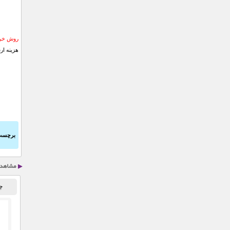
روش خری
هزینه ار
برچسب
چ