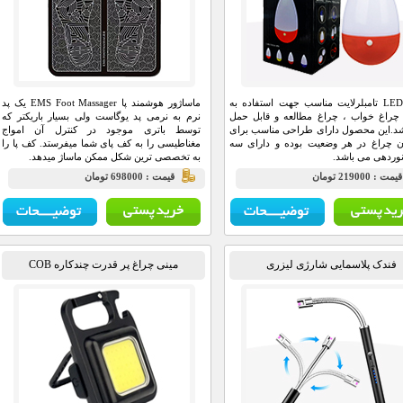
چراغ LED تامبلرلایت مناسب جهت استفاده به
ماساژور هوشمند پا EMS Foot Massager یک پد
چراغ خواب ، چراغ مطالعه و قابل حمل
نرم به نرمی پد یوگاست ولی بسیار باریکتر که
د.این محصول دارای طراحی مناسب برای
توسط باتری موجود در کنترل آن امواج
ن چراغ در هر وضعیت بوده و دارای سه
مغناطیسی را به کف پای شما میفرستد. کف پا را
وردهی می باشد.
به تخصصی ترین شکل ممکن ماساژ میدهد.
يمت : 219000 تومان
قيمت : 698000 تومان
فندک پلاسمایی شارژی لیزری
مینی چراغ پر قدرت چندکاره COB