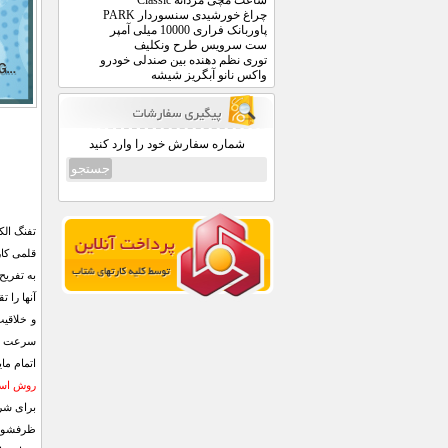
ساعت مچی مردانه Classic
چراغ خورشیدی سنسوردار PARK
پاوربانک فراری 10000 میلی آمپر
ست سرویس طرح ونکلیف
توری نظم دهنده بین صندلی خودرو
واکس نانو آبگریز شیشه
شماره سفارش خود را وارد کنید
قلمی کار
به تفریح
و خلاقیت
سرعت پخ
اتمام ما
روش استفاد
برای شرو
ظرفشویی 