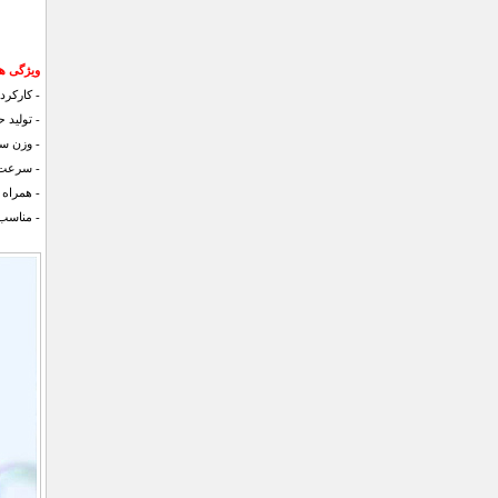
ویژگی های ت
- کارکرد با 3 عدد باطری قلمی( باتری همراه ک
- تولید 
- وزن س
- سرعت 
- همراه
- مناسب 