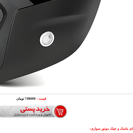
قیمت :
748000 تومان
ای ماسک و عینک موتور سواری: