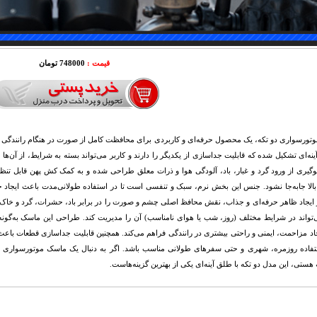
قیمت :
748000 تومان
تورسواری دو تکه، یک محصول حرفه‌ای و کاربردی برای محافظت کامل از صورت در هنگام رانندگی
نه‌ای تشکیل شده که قابلیت جداسازی از یکدیگر را دارند و کاربر می‌تواند بسته به شرایط، از آن‌ه
وگیری از ورود گرد و غبار، باد، آلودگی هوا و ذرات معلق طراحی شده و به کمک کش پهن قابل تن
لا جابه‌جا نشود. جنس این بخش نرم، سبک و تنفسی است تا در استفاده طولانی‌مدت باعث ایجاد
 ایجاد ظاهر حرفه‌ای و جذاب، نقش محافظ اصلی چشم و صورت را در برابر باد، حشرات، گرد و خاک و
‌تواند در شرایط مختلف (روز، شب یا هوای نامناسب) آن را مدیریت کند. طراحی این ماسک به‌گونه‌
اد مزاحمت، ایمنی و راحتی بیشتری در رانندگی فراهم می‌کند. همچنین قابلیت جداسازی قطعات باع
تفاده روزمره، شهری و حتی سفرهای طولانی مناسب باشد. اگر به دنبال یک ماسک موتورسواری ح
 هستی، این مدل دو تکه با طلق آینه‌ای یکی از بهترین گزینه‌هاست.