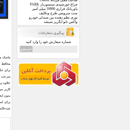
ساعت مچی مردانه Classic
چراغ خورشیدی سنسوردار PARK
پاوربانک فراری 10000 میلی آمپر
ست سرویس طرح ونکلیف
توری نظم دهنده بین صندلی خودرو
واکس نانو آبگریز شیشه
شماره سفارش خود را وارد کنید
ماسک مو
محافظ آی
برای جل
سرعت با
علاوه بر
کاربر می
بدون ایج
برای اس
چندحالته