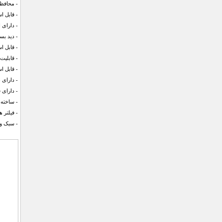
- محافظت
- قابل 
- دارای 
- دید بس
- قابل 
- قابلیت
- قابل ا
- دارای 
- دارای
- ساخته 
- فیلتر 
- سبک و