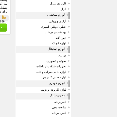
کاربردی منزل
پیدا ک
وسایل 
ابزار
برای ه
لوازم شخصی
ق
آرایش و زیبایی
59,000 
عطر، ادوکلن، اسپری
بهداشت و مراقبت
زیور آلات
لوازم کودک
لوازم دیجیتال
دوربین
صوتی و تصویری
تجهیزات شبکه و ارتباطات
لوازم جانبی موبایل و تبلت
لوازم جانبی کامپیوتر
لوازم خودرو
لوازم کاربردی و تزیینی
مد و پوشاک
لباس زنانه
ساعت مچی
لباس مردانه