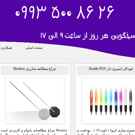
صفحه اصلي
همکاري با
خودکار اسپری دار Health PEN
چراغ مطالعه شارژی Modern
بعد از شیوع بیماری کرونا ( کوید 19 ) ، بهداشت و
Modern چراغ مطالعه‌ای بادوام و کاربردی است
بهداشتی اهمیت ویژه ای برای همگی افراد
که می‌تواند یکی از اعضای اصلی هر میز کار یا