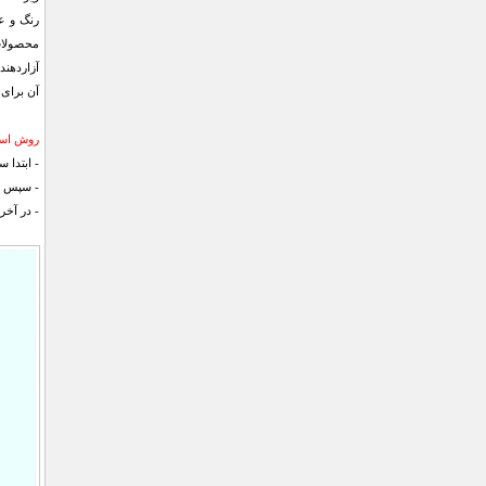
محصولات 
آزاردهند
آن برای 
روش است
- ابتدا 
- سپس قل
- در آخ