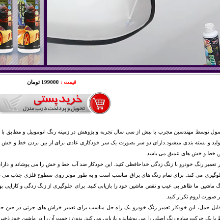
قیمت :
199000 تومان
ل توسط مهندسین مجرب با بیش از سی سال تجربه و پژوهش در زمینه رنگ اتوموبیل و مطابق با معیا
لید و بسته بندی میشود.دارای دو سر بصورت یک سر خودکاری عادی برای از بین بردن خط و خش های
خط و خش های عمیق می باشد.
ر تعمیر رنگ خودرو با زنگ زدگی خداحافظی کنید. این خودکار ضد آب خط و خش را می پوشاند و دا
وگیری می کند. برای تمام رنگ های براق مناسب است و به طور موثر روی سطوح فلزی جذب می شو
گ ماشین ما ظاهر بی عیب و نقص ماشین خود را بازیابی کنید. برای جلوگیری از زنگ زدگی و کارایی بهین
 صورت لزوم تکرار کنید.
ابل حمل، این خودکار تعمیر رنگ خودرو یک راه حل مناسب برای تعمیر خراش های جزئی در حین حر
 با یک حرکت ساده رنگ اصلی را می پوشاند و بازیابی می کند. بدون زحمت آن را در ماشین خود ذخیره 