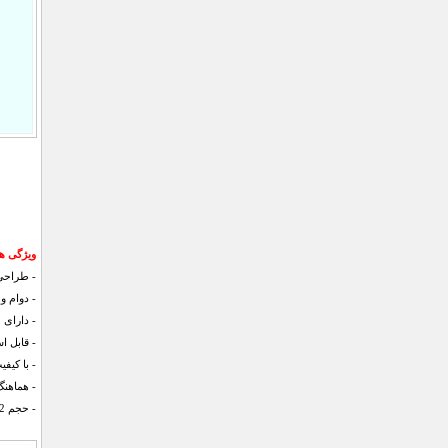
ویژگی ها
- طراحی 
- دوام و
- دارای
- قابل ا
- با کی
- هماهنگ
- حجم 12 میلی لیتر