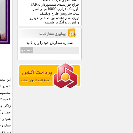
ساعت مچی مردانه Classic
چراغ خورشیدی سنسوردار PARK
پاوربانک فراری 10000 میلی آمپر
ست سرویس طرح ونکلیف
توری نظم دهنده بین صندلی خودرو
واکس نانو آبگریز شیشه
شماره سفارش خود را وارد کنید
این محصو
خودرو تو
مخصوص 
با خودکا
زدگی جل
تعمیر رن
شود و در
سبک و ق
زیرا فقط