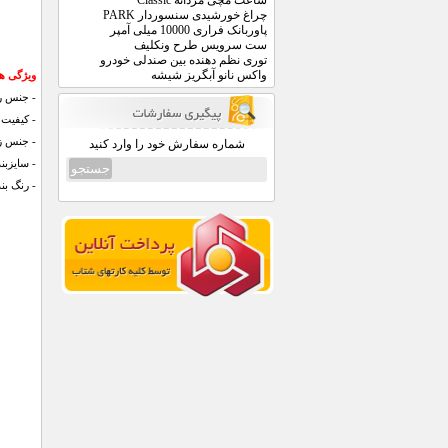
ساعت مچی مردانه Classic
چراغ خورشیدی سنسوردار PARK
پاوربانک فراری 10000 میلی آمپر
ست سرویس طرح ونکلیف
توری نظم دهنده بین صندلی خودرو
واکس نانو آبگریز شیشه
ویژگی های
- جنس ر
- کیفیت 
- جنس زیره: 
شماره سفارش خود را وارد کنید
- سایزبندی: 37
- رنگ بن