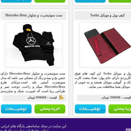
کیف پول و موبایل Sosha
ست سوئیشرت و شلوار Mercedes-Benz
کیف پول و موبایل Sosha. این کیف های فوق
ست سوئیشرت و شلوار Mercedes-Benz دارای
 کاربردی دارای جای پول، تعداد متعدد کارت
جنس نخ و پنبه و رنگ آن مشکی می باشد که مدل
انک و گوشی موبایل هستند و به خوبی از
سویشرت آستین بلند است.مزايای طرح
وبایل شما محافظت می نمایند.
Mercedes-Benz سبک و راحت، دوخت تميز و
طراحی زیبا است که اسپرت، شیک و سايزبندي
آن فري سايز است.
يمت : 398000 تومان
قيمت : 998000 تومان
این سایت در ستاد ساماندهی پایگاه های ایرانی 
تمامی حقوق این سایـت برای فروش