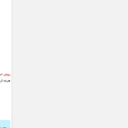
روش خری
هزینه ار
برچسب