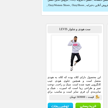
روش آنلاین دخترانه
,
OzzyShoes
,
OzzyWomen Shoes
,
ست هودی و شلوار LEVIS
این محصول دارای کلاه بوده که کلاه به هودی
متصل است و همچنین جلوی هودی جیب
کانگرویی تعبیه شده است. سبک و راحت, دوخت
تميز و طراحی زیبا است که اسپرت ، شیک و
سايزبندي آن فري سايز است و مناسب براي
باشگاه ,خانه و مهمانی و … می باشد. وزن و
قيمت : 369000 تومان
اندازه آن بسیار سبک و خوب بوده که باعث راحتی
مصرف کننده می باشد.