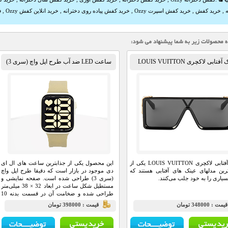
ه
,
خرید کفش
,
خرید کفش اسپرت Ozzy
,
خرید کفش پیاده روی دخترانه
,
خرید انلاین کفش Ozzy
,
ف
فتابی لاکچری LOUIS VUITTON
ساعت LED ضد آب طرح اپل واچ (سری 3)
عینک آفتابی لاکچری LOUIS VUITTON یکی از
این محصول یکی از جذابترین ساعت های ال ای
رین مدلهای عینک های آفتابی هستند که
دی موجود در بازار است که دقیقا طرح اپل واچ
سیاری را به خود جلب می‌کنند.
(سری 3) طراحی شده است. صفحه نمایشی و
مستطیل شکل ساعت در ابعاد 32 × 38 میلی‌متر
طراحی شده و ضخامت آن در قسمت بدنه 10
میلی‌متر است.
يمت : 348000 تومان
قيمت : 398000 تومان