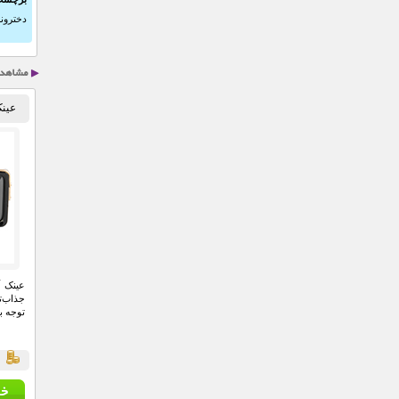
دخترون
عینک آ
جذاب‌ت
توجه ب
ق