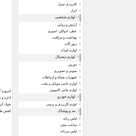
کاربردی منزل
ابزار
لوازم شخصی
آرایش و زیبایی
عطر، ادوکلن، اسپری
بهداشت و مراقبت
زیور آلات
لوازم کودک
لوازم دیجیتال
دوربین
صوتی و تصویری
تجهیزات شبکه و ارتباطات
لوازم جانبی موبایل و تبلت
لوازم جانبی کامپیوتر
امروزه گ
لوازم خودرو
لوازم کاربردی و تزیینی
مد و پوشاک
کفش ها د
لباس زنانه
ساعت مچی
لباس مردانه