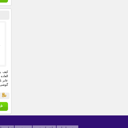
العاده
عابر ب
گوشی م
ق