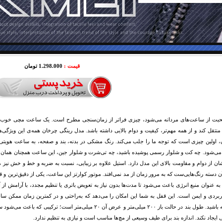
قیمت :
1.298.000 تومان
بت از ساعت‌های مردانه می‌شود، چیزی فراتر از زمان‌سنجی مطرح است. یک ساعت مچی خوب بای
منتقل کند و از همه مهم‌تر، کیفیت و دوام بالایی داشته باشد. مدل رینگی چرخان همه‌ی این ویژگی‌
 اولین چیزی است که توجه ما را جلب می‌کند. رنگ مشکی در بدنه، بند و صفحه، به ساعت هویتی خ
می‌شود. چه کت و شلوار رسمی پوشیده باشید، چه تی‌شرت و شلوار جین، این ساعت همچنان همان حس
شان از دوام و مقاومت بالای این مدل دارد. استیل علاوه بر زیبایی، نسبت به ضربه و خط و خش نی
آن دسته رنگ‌هایی‌ست که به مرور زمان از مد نمی‌افتد. موتور کوارتز این ساعت، یکی از دقیق‌ترین و
 به عنوان منبع انرژی باعث می‌شود تا مدت‌ها بدون نیاز به تعویض باتری یا تنظیم مجدد، با آرامش از
ربردی و ایمن است. این قفل به شما این امکان را می‌دهد که به‌راحتی و در کمترین زمان ممکن ساعت ر
ناخواسته باشید. طول بند در حالت باز ۲۰۰ میلی‌متر و عرض آن ۲۰ م
تی ایجاد نکند. اندازه بند برای طیف وسیعی از مچ‌ها مناسب است و نیازی به تنظیم ندارد.