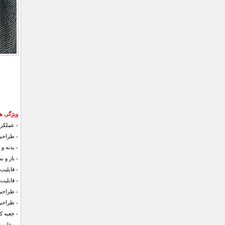
ویژگی ها
- عملکرد
- طراحی
- بدنه و
- باز و 
- قابلیت
- قابلی
- طراحی
- طراحی
- جعبه ک
- مقاومت