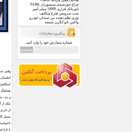
ساعت مچی مردانه Classic
چراغ خورشیدی سنسوردار PARK
پاوربانک فراری 10000 میلی آمپر
ست سرویس طرح ونکلیف
توری نظم دهنده بین صندلی خودرو
واکس نانو آبگریز شیشه
شماره سفارش خود را وارد کنید
وقتی صح
اطمینان 
اسکلتون،
هماهنگ 
و بند، ن
بلکه از 
از باتری
بسیار کا
یا ناراح