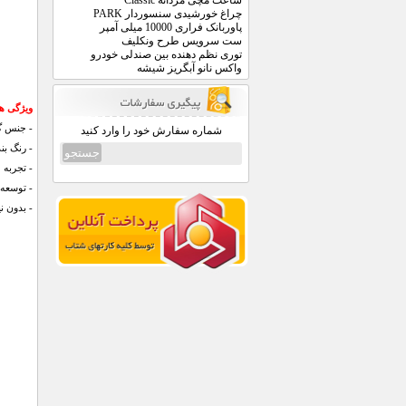
ساعت مچی مردانه Classic
چراغ خورشیدی سنسوردار PARK
پاوربانک فراری 10000 میلی آمپر
ست سرویس طرح ونکلیف
توری نظم دهنده بین صندلی خودرو
واکس نانو آبگریز شیشه
ویژگی ه
- جنس گوی: 
شماره سفارش خود را وارد کنید
- رنگ بن
- تجربه 
- توسعه
- بدون نی