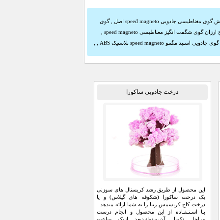
وی مغناطیسی جادویی speed magneto اصل
,
گوی
ارزان گوی شگفت انگیز مغناطیسی speed magneto
,
ی اسپید مگنتو speed magneto پلاستیک ABS
,
,
درخت جادویی ساکورا
این محصول از طریق رشد کریستال های سوزنی
یک درخت ساکورا (شکوفه های گیلاس) و یا
درخت کاج کریسمس زیبا را به شما ارائه میدهد .
بـا اسـتـفـاده از این محصول و انجام درست
مراحل تکمیل آن،میتوانیدبعد ازیک ساعت