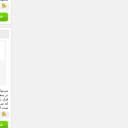
ق
می‌توا
در سفر
قرار ب
که می‌
شده اس
کم، مت
ق
دکمه د
می‌توان