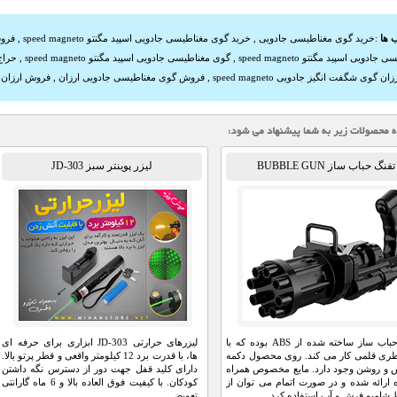
 ها
:
خرید گوی مغناطیسی جادویی
,
خرید گوی مغناطیسی جادویی اسپید مگنتو speed magneto
,
فروش گ
جادویی اسپید مگنتو speed magneto
,
گوی مغناطیسی جادویی اسپید مگنتو speed magneto
,
حراج 
ن گوی شگفت انگیز جادویی speed magneto
,
فروش گوی مغناطیسی جادویی ارزان
,
فروش ارزان گوی جادوی
تفنگ حباب ساز BUBBLE GUN
لیزر پوینتر سبز JD-303
تفنگ حباب ساز ساخته شده از ABS بوده که با
لیزرهای حرارتی JD-303 ابزاری برای حرفه ای
ری قلمی کار می کند. روی محصول دکمه
ها، با قدرت برد 12 کیلومتر واقعی و قطر پرتو بالا.
و روشن وجود دارد. مایع مخصوص همراه
دارای کلید قفل جهت دور از دسترس نگه داشتن
 ارائه شده و در صورت اتمام می توان از
کودکان. با کیفیت فوق العاده بالا و 6 ماه گارانتی
شامپو فرش و آب استفاده کرد.
تعویض ...