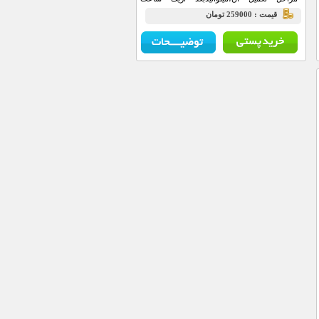
مشاهده کنیدکه یک درخت کاج کریسمس شروع
قيمت : 259000 تومان
به شکوفه زدن میکند و در نهایت بعد از گذشت 6
الی 24 ساعت که این زمان به دمای محیط بستگی
داره در جای مرطوب زمان طولانی تر خواهد بود
به یک
درخت ساکورا (شکوفه های گیلاس) و یا
درخت کاج کریسمس
کامل تبدیل میشود.