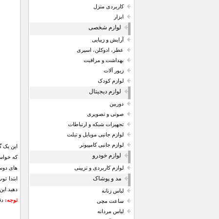
کاربردی منزل
ابزار
لوازم شخصی
آرایش و زیبایی
عطر، ادوکلن، اسپری
بهداشت و مراقبت
زیور آلات
لوازم کودک
لوازم دیجیتال
دوربین
صوتی و تصویری
تجهیزات شبکه و ارتباطات
لوازم جانبی موبایل و تبلت
لوازم جانبی کامپیوتر
این یک گ
لوازم خودرو
که خواست
های دوست
لوازم کاربردی و تزیینی
مد و پوشاک
ابتدا تو
دهید.این بازی برای بالات
لباس زنانه
توجه:
دقت
ساعت مچی
لباس مردانه