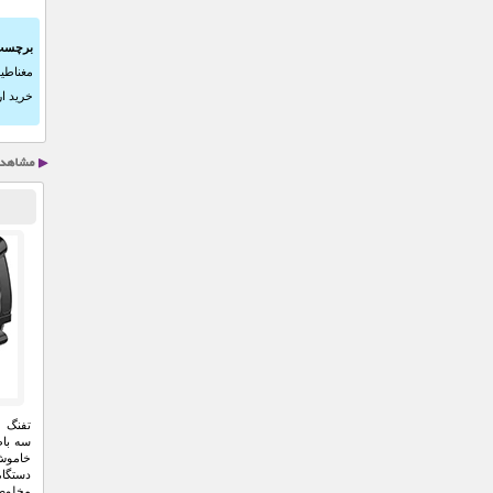
برچسب
مغناطیسی 
خرید ارزا
سه باط
خاموش 
دستگاه
مخلوط 