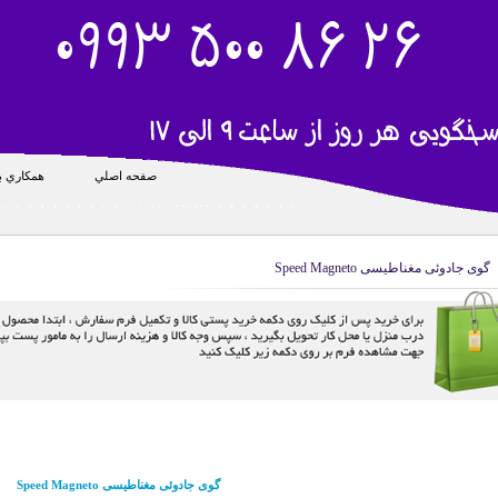
صفحه اصلي
همکاري با
گوی جادوئی مغناطیسی Speed Magneto
گوی جادوئی مغناطیسی Speed Magneto