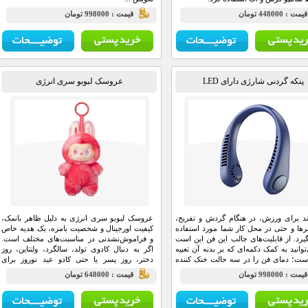
يمت : 448000 تومان
قيمت : 998000 تومان
پنکه گردنی شارژی دارای LED
عروسک لبوبو سری انرژی
ند برای ورزش، در هنگام گردش و تفریح،
عروسک لبوبو سری انرژی به دلیل ظاهر بانمک،
ها و حتی در محل کار شما مورد استفاده
کیفیت اورجینال و شخصیت بامزه، یک هدیه خاص
گیرد. از قابلیت‌های جالب این فن این است
و فراموش‌نشدنی در مناسبت‌های مختلف است.
توانید به کمک دکمه‌ای که بر بدنه آن تعبیه
اگر به دنبال کادوی تولد، سالگرد، ولنتاین، روز
ت؛ دمای فن را در سه حالت خنک کننده
دختر، روز پسر یا حتی کادو عید نوروز برای
وسط و زیاد تنظیم کنید. با فشردن تنها یک
کودکان هستید، خرید عروسک لبوبو برند پاپ
يمت : 998000 تومان
قيمت : 648000 تومان
ستگاه شروع به کار می‌کند و با همان دکمه
مارت را به شما پیشنهاد می‌کنیم. این عروسک نه
ید دما را کم و زیاد کنید. منبع تغذیه این فن
تنها لبخند را بر لب‌ها می‌آورد، بلکه به عنوان یک
باتری است وبه وسیله کابل Micro USB می‌توانید
یادگاری ارزشمند باقی می‌ماند.