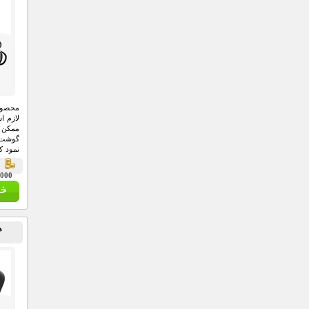
محصولی
لازم ا
ممکن س
گوشت ب
نمود ک
شما را
ق
98,000
ه