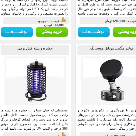
ای طراحی شده است که به طور کامل بر
داشتن ریموت کنترل IR امکان کنترل از راه دور را
قرات کمر شما منطبق باشد و در عین حال
فراهم میکند. این پک LED می تواند رنگها و نورها
ا کمک می کند تا وضعیت مناسبی داشته
را بصورت مستقل و یا ترکیبی و با حالتهای متفاوت
.
در سرعت چشمک زدن و تغییر رنگها از طیفی به
مت : 698,000 تومان
قيمت : ناموجود
طیف دیگر برای ایجاد جذابیت تولید نماید.
348,000 تومان
هولدر مگنتی موبایل موستانگ
حشره و پشه کش برقی
لدر با بهره‌گیری از تکنولوژی وکیوم و
محصولی که خیال شما را از حشره ها و پشه ها
ی قدرتمند، موبایل شما را حتی در مسیرهای
راحت می کند. این محصول مناسب داخل خانه و
‌انداز ثابت نگه می‌دارد. با قابلیت تنظیم
بیرون خانه می باشد و در فضای کوچک و بزرگ
راهکاری ایده‌آل برای ثبات و امنیت گوشی
قابل استفاده است. این محصول دارای موتور
 حین رانندگی است.
360 درجه و لامپ UV پر قدرت می باشد که در
هر صورت حشره ها را جذب کند.