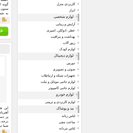
کاربردی منزل
گونه 
ستون ف
ابزار
به شم
لوازم شخصی
باشید..
قي
آرایش و زیبایی
عطر، ادوکلن، اسپری
بهداشت و مراقبت
زیور آلات
لوازم کودک
لوازم دیجیتال
دوربین
صوتی و تصویری
تجهیزات شبکه و ارتباطات
لوازم جانبی موبایل و تبلت
لوازم جانبی کامپیوتر
لوازم خودرو
لوازم کاربردی و تزیینی
این هو
مد و پوشاک
آهنربا
لباس زنانه
پر دست
درجه، 
ساعت مچی
شما در
لباس مردانه