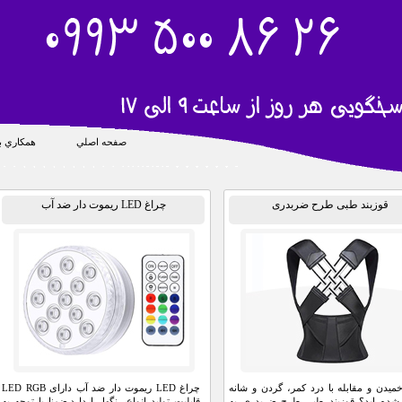
صفحه اصلي
همکاري با
قوزبند طبی طرح ضربدری
چراغ LED ریموت دار ضد آب
 خمیدن و مقابله با درد کمر، گردن و شانه
چراغ LED ریموت دار ضد آب دارای LED RGB
شده اید؟ قوزبند طبی طرح ضربدری به
قابلیت تولید انواع رنگها را دارد.ضمنا با توجه به