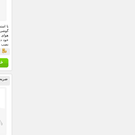
با استف
گوشی م
هوای د
خود داش
نصب و 
قي
6 اینچی را درون خود نگه‌دارند.
ضربه گ