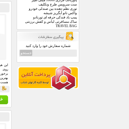
پاوربانک فراری 10000 میلی آمپر
ست سرویس طرح ونکلیف
توری نظم دهنده بین صندلی خودرو
واکس نانو آبگریز شیشه
پمپ باد فندکی حرفه ای تورنادو
ساک مسافرتی لباس و کفش برزنتی
TRAVEL BAG
شماره سفارش خود را وارد کنید
این هو
روی ه
برخورد
بهتری
هست ک
چرخاند
قي