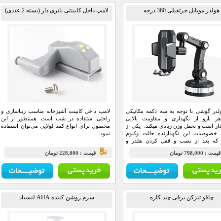
هولدر موبایل جرثقیلی 360 درجه
لامپ داخل کابینتی باتری دار (بسته 2 عددی)
لدر گوشی با توجه به سه دکمه مکانیکی
لامپ داخل کابینت آشپزخانه مناسب زیباسازی و
ر بازو از نگهداری و مقاومت بالایی
راحتی استفاده در شب است. همینطور از این
ار است و تحمل وزن زیادی میکند. یکی از
محصول برای انواع کمد لولایی می‌توان استفاده
ن خصوصیات این نگهدارنده حالت وکیوم
نمود.
ه بعد از نصب و قفل کردن هلدر و
ن آن بصورت وکیوم صورت میگیرد.
مت : 798,000 تومان
قيمت : 228,000 تومان
چاقو تیزکن برقی چند کاره
سرم روشن کننده AHA لنسیاد