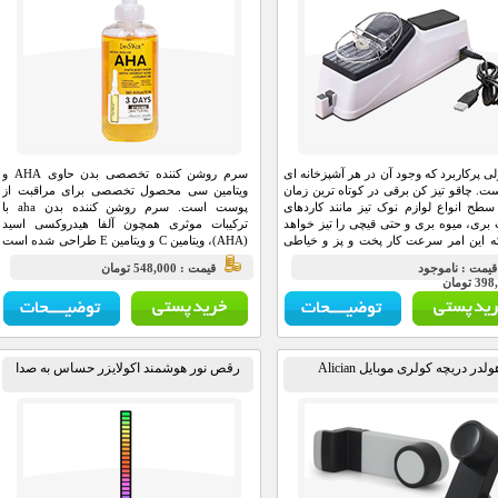
 پرکاربرد که وجود آن در هر آشپزخانه ای
سرم روشن کننده تخصصی بدن حاوی AHA و
ست. چاقو تیز کن برقی در کوتاه ترین زمان
ویتامین سی محصول تخصصی برای مراقبت از
طح انواع لوازم نوک تیز مانند کاردهای
پوست است. سرم روشن کننده بدن aha با
ری، میوه بری و حتی قیچی را تیز خواهد
ترکیبات موثری همچون آلفا هیدروکسی اسید
ه این امر سرعت کار پخت و پز و خیاطی
(AHA)، ویتامین C و ویتامین E طراحی شده است
 افزایش خواهد داد.
که به لایه‌برداری پوست، روشن‌کنندگی و کاهش
يمت : ناموجود
قيمت : 548,000 تومان
تیرگی‌ موضعی کمک می‌کند. سرم روشن کننده
3 تومان
aha علاوه بر حذف سلول‌های مرده و جای آکنه،
باعث رفع خشکی و افزایش لطافت پوست
می‌شود. استفاده از این محصول به‌ویژه برای رفع
تیرگی در نواحی حساس بدن مانند کشاله ران،
زانو و آرنج توصیه می‌شود.
ولدر دریچه کولری موبایل Alician
رقص نور هوشمند اکولایزر حساس به صدا