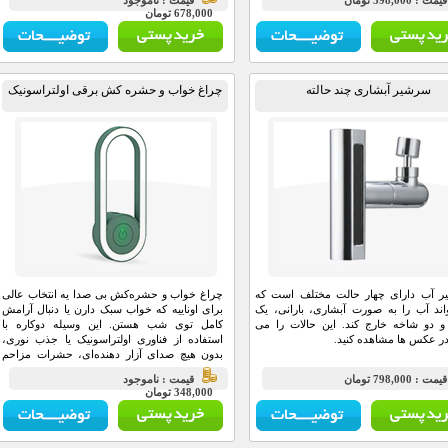
مت : 398,000 تومان
قيمت : ناموجود
678,000 تومان
سرشیر آبشاری چند حالته
چراغ خواب و حشره کش برقی اولتراسونیک
یر آب دارای چهار حالت مختلف است که
چراغ خواب و حشره‌کش بی‌ صدا یه انتخاب عالی
ند آب را به صورت آبشاری، بارانی، یک
برای اوناییه که خواب سبک دارن یا دنبال آرامش
 دو شاخه خارج کند. این حالات را می
کامل توی شب هستن. این وسیله دوکاره با
 در عکس ها مشاهده کنید.
استفاده از فناوری اولتراسونیک یا جذب نوری،
بدون هیچ صدای آزار دهنده‌ای، حشرات مزاحم
مثل پشه رو از بین می‌بره و هم‌ زمان با نور ملایم
مت : 798,000 تومان
قيمت : ناموجود
خودش، فضای اتاق رو دلنشین و آروم می‌کنه.
348,000 تومان