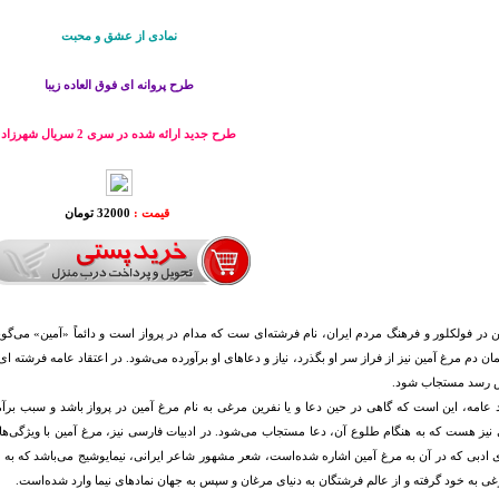
نمادی از عشق و محبت
طرح پروانه ای فوق العاده زیبا
طرح جدید ارائه شده در سری 2 سریال شهرزاد
قیمت :
32000 تومان
 در فولکلور و فرهنگ مردم ایران، نام فرشته‌ای‌ ست که مدام در پرواز است و دائماً «آمین» می‌گو
مان دم مرغ آمین نیز از فراز سر او بگذرد، نیاز و دعاهای او برآورده می‌شود. در اعتقاد عامه فرشته ا
ش رسد مستجاب شود.
 عامه، این است که گاهی در حین دعا و یا نفرین مرغی به نام مرغ آمین در پرواز باشد و سبب برآم
 نیز هست که به هنگام طلوع آن، دعا مستجاب می‌شود. در ادبیات فارسی نیز، مرغ آمین با ویژگی‌ها
ی ادبی که در آن به مرغ آمین اشاره شده‌است، شعر مشهور شاعر ایرانی، نیمایوشیج می‌باشد که به
ی به خود گرفته و از عالم فرشتگان به دنیای مرغان و سپس به جهان نمادهای نیما وارد شده‌است.