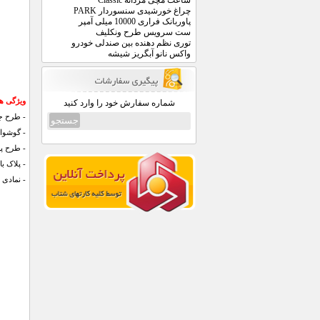
ساعت مچی مردانه Classic
چراغ خورشیدی سنسوردار PARK
پاوربانک فراری 10000 میلی آمپر
ست سرویس طرح ونکلیف
توری نظم دهنده بین صندلی خودرو
واکس نانو آبگریز شیشه
ویژگی ها
شماره سفارش خود را وارد کنید
- طرح جدید 
- گوشوار
- طرح پر
- پلاک ب
- نمادی