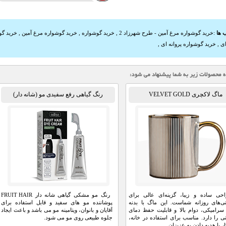
 ها
:
خرید گوشواره مرغ آمين - طرح شهرزاد 2
,
خرید گوشواره
,
خرید گوشواره مرغ آمین
,
خرید گو
ای
,
خرید گوشواره پروانه ای
,
ماگ لاکچری VELVET GOLD
رنگ گیاهی رفع سفیدی مو (شانه دار)
حی ساده و زیبا، گزینه‌ای عالی برای
رنگ مو مشکی گیاهی شانه دار FRUIT HAIR
ی‌های روزانه شماست. این ماگ با بدنه
پوشاننده مو های سفید و قابل استفاده برای
سرامیکی، دوام بالا و قابلیت حفظ دمای
آقایان و بانوان، ویتامینه مو می باشد و باعث ایجاد
ی را دارد. مناسب برای استفاده در خانه،
جلوه طبیعی روی مو می شود.
ر یا هدیه دادن به عزیزان.