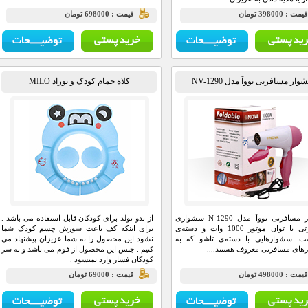
يمت : 398000 تومان
قيمت : 698000 تومان
ار مسافرتی نووآ مدل NV-1290
کلاه حمام کودک و نوزاد MILO
سشوار مسافرتی نووآ مدل N-1290 سشواری
از بدو تولد برای کودکان قابل استفاده می باشد .
مسافرتی با توان موتور 1000 وات و دسته‌ی
برای اینکه کف باعث سوزش چشم کودک شما
ت. سشوارهایی با دسته‌ی تاشو که به
نشود این محصول را به شما عزیزان پیشنهاد می
ای مسافرتی معروف هستند....
کنیم . جنس این محصول از فوم می باشد و به سر
کودکان فشار وارد نمیشود .
يمت : 498000 تومان
قيمت : 69000 تومان