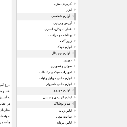
کاربردی منزل
ابزار
لوازم شخصی
آرایش و زیبایی
عطر، ادوکلن، اسپری
بهداشت و مراقبت
زیور آلات
لوازم کودک
لوازم دیجیتال
دوربین
صوتی و تصویری
تجهیزات شبکه و ارتباطات
لوازم جانبی موبایل و تبلت
لوازم جانبی کامپیوتر
مرغ آمین
لوازم خودرو
بکند و ه
به آمین
لوازم کاربردی و تزیینی
مد و پوشاک
در عقاید
ستاره‌ای
لباس زنانه
نمونه‌ها
ساعت مچی
هیأت مرغ
لباس مردانه