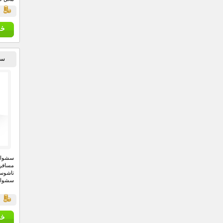
ق
سشو
تاشوس
سشواره
ق