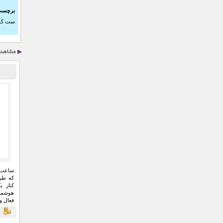
برچسب
ست کف
که طرا
کنار 
هوشمند
فعال و
شما را
قي