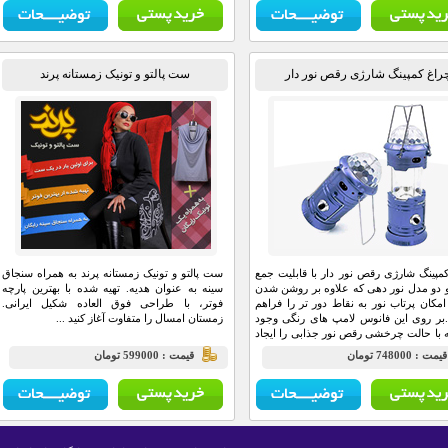
راغ کمپینگ شارژی رقص نور دار
ست پالتو و تونیک زمستانه پرند
مپینگ شارژی رقص نور دار با قابلیت جمع
ست پالتو و تونیک زمستانه پرند به همراه سنجاق
دو مدل نور دهی که علاوه بر روشن شدن
سینه به عنوان هدیه. تهیه شده با بهترین پارچه
مکان پرتاب نور به نقاط دور تر را فراهم
فوتر، با طراحی فوق العاده شکیل ایرانی.
.بر روی این فانوس لامپ های رنگی وجود
زمستان امسال را متفاوت آغاز کنید ...
ه با حالت چرخشی رقص نور جذابی را ایجاد
.مناسب برای زمان تاریکی و برای مهمانی
يمت : 748000 تومان
قيمت : 599000 تومان
وادگی تا از رقص نور آن استفاده کنید .