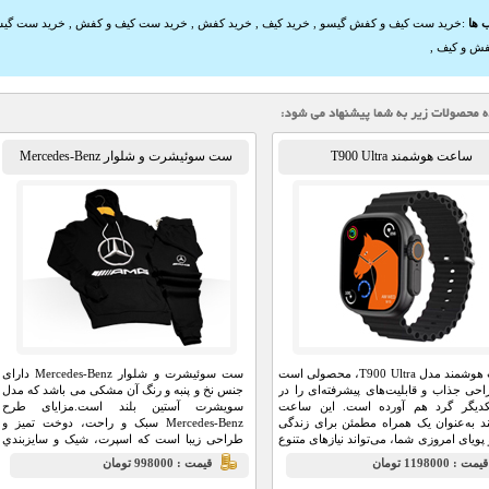
 ها
:
خرید ست کیف و کفش گیسو
,
خرید کیف
,
خرید کفش
,
خرید ست کیف و کفش
,
خرید ست گی
ش و کیف
,
ساعت هوشمند T900 Ultra
ست سوئیشرت و شلوار Mercedes-Benz
ساعت هوشمند مدل T900 Ultra، محصولی است
ست سوئیشرت و شلوار Mercedes-Benz دارای
حی جذاب و قابلیت‌های پیشرفته‌ای را در
جنس نخ و پنبه و رنگ آن مشکی می باشد که مدل
یکدیگر گرد هم آورده است. این ساعت
سویشرت آستین بلند است.مزايای طرح
 به‌عنوان یک همراه مطمئن برای زندگی
Mercedes-Benz سبک و راحت، دوخت تميز و
 پویای امروزی شما، می‌تواند نیازهای متنوع
طراحی زیبا است که اسپرت، شیک و سايزبندي
 به‌خوبی برطرف کند.
آن فري سايز است.
مت : 1198000 تومان
قيمت : 998000 تومان