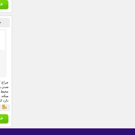
چ
چراغ ک
شدن و 
محیط ا
میکند 
دارد ک
میکند 
ق
های خان