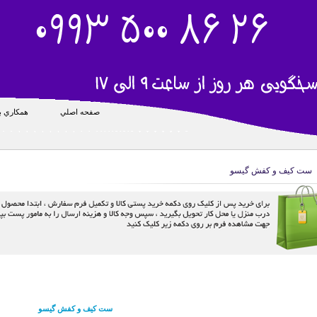
صفحه اصلي
همکاري با
ست کیف و کفش گیسو
ست کیف و کفش گیسو