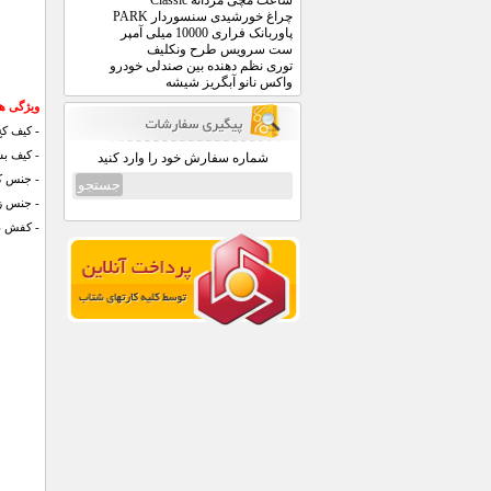
ساعت مچی مردانه Classic
چراغ خورشیدی سنسوردار PARK
پاوربانک فراری 10000 میلی آمپر
ست سرویس طرح ونکلیف
توری نظم دهنده بین صندلی خودرو
واکس نانو آبگریز شیشه
ویژگی ه
-
کیف کج 
- کيف بس
شماره سفارش خود را وارد کنید
- جنس ک
- جنس ز
- کفش در سایز های 37