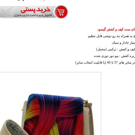
ای ست کیف و کفش گیسو:
به همراه بند رو دوشی قابل تنظیم
يار جادار و سبک
یف و کفش : ترکیبی (مخمل)
یره کفش : پیو دور دوزی شده
 تا 40 (با قابليت انتخاب سايز)