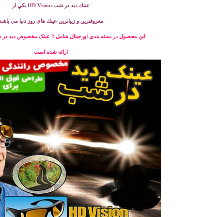
عينك ديد در شب HD Vision يكي از
معروفترين و زيباترين عينك هاي روز دنيا مي باشد
این محصول در بسته بندی اورجینال شامل 2 عینک مخصوص دید در شب و مخصوص روز
ارائه شده است