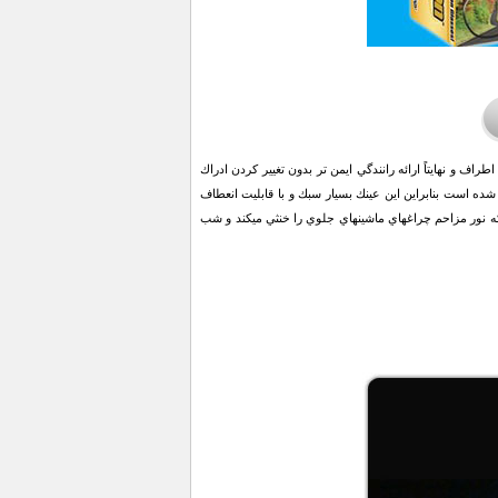
 و نهايتاً ارائه رانندگي ايمن تر بدون تغيير كردن ادراك
شده است بنابراين اين عينك بسيار سبك و با قابليت انعطاف
ه نور مزاحم چراغهاي ماشينهاي جلوي را خنثي ميكند و شب