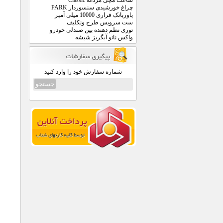
ساعت مچی مردانه Classic
چراغ خورشیدی سنسوردار PARK
پاوربانک فراری 10000 میلی آمپر
ست سرویس طرح ونکلیف
توری نظم دهنده بین صندلی خودرو
واکس نانو آبگریز شیشه
شماره سفارش خود را وارد کنید