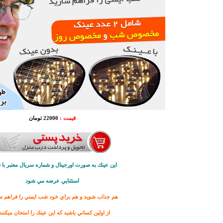
قیمت :
22000 تومان
اين عينك به صورت اورجينال و شماره سريال معتبر با 
استثنايي عرضه مي شود
هم جذاب شويد و هم براي خود شب ايمني را فراهم سا
از اولين كساني باشيد كه اين عينك را امتحان ميكنند