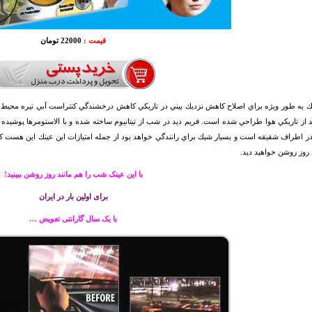
قیمت :
22000 تومان
ك به طور ويژه براي اصلاح كاهش نزديك بيني در تاريكي كاهش درخشندگي كنتراست آبي تيره محيط اطراف
 از تاريكي هوا طراحي شده است. فريم ديد در شب از تيتانيوم ساخته شده و با الاستومرها پوشيده 
ر اطراف شقيقه است و بسيار شيك براي رانندگي خواهد بود از جمله امتيازات اين عينك اين هست ك
د روز روشن خواهيد ديد.
با این عینک شب را هم مانند روز روشن ببینید!
برای اولین بار در ایران
با یک سال گارانتی تعویض …