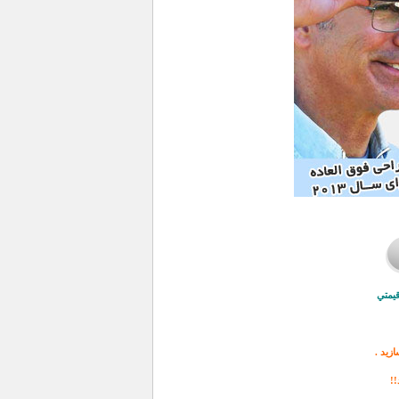
قيمتي
زيد .
!!