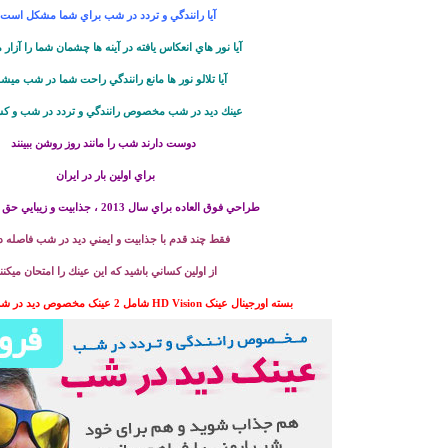
آيا رانندگي و تردد در شب براي شما مشكل است
آيا نور هاي انعكاس يافته در آينه ها چشمان شما را آزار 
آيا تلالو نور ها مانع رانندگي راحت شما در شب ميش
عينك ديد در شب مخصوص رانندگي و تردد در شب و کس
دوست دارند شب را مانند روز روشن ببینند
براي اولين بار در ايران
طراحي فوق العاده براي سال 2013 ، جذابيت و زيبايي حق شماست…
فقط چند قدم با جذابيت و ايمني ديد در شب فاصله دا
از اولين كساني باشيد كه اين عينك را امتحان ميكنن
بسته اورجينال عینک HD Vision شامل 2 عینک مخصوص دید در شب + مخصوص روز