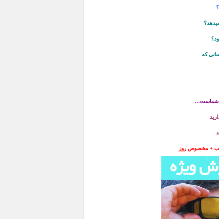
؟
ميدهد؟
ود؟
انی که
ريد
د