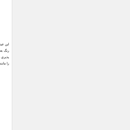
اين عين
رنگ بعد
پذيري د
را مانن