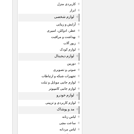
کاربردی منزل
ابزار
لوازم شخصی
آرایش و زیبایی
عطر، ادوکلن، اسپری
بهداشت و مراقبت
زیور آلات
لوازم کودک
لوازم دیجیتال
دوربین
صوتی و تصویری
تجهیزات شبکه و ارتباطات
لوازم جانبی موبایل و تبلت
لوازم جانبی کامپیوتر
لوازم خودرو
لوازم کاربردی و تزیینی
مد و پوشاک
لباس زنانه
ساعت مچی
لباس مردانه