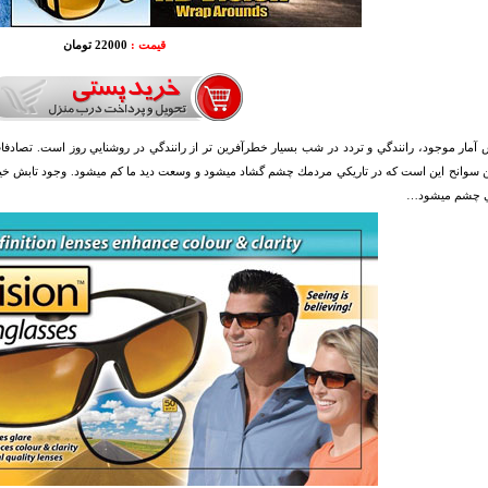
قیمت :
22000 تومان
آمار موجود، رانندگي و تردد در شب بسيار خطرآفرين تر از رانندگي در روشنايي روز است. تصاد
ن سوانح اين است كه در تاريكي مردمك چشم گشاد ميشود و وسعت ديد ما كم ميشود. وجود تابش خير
 چشم ميشود…