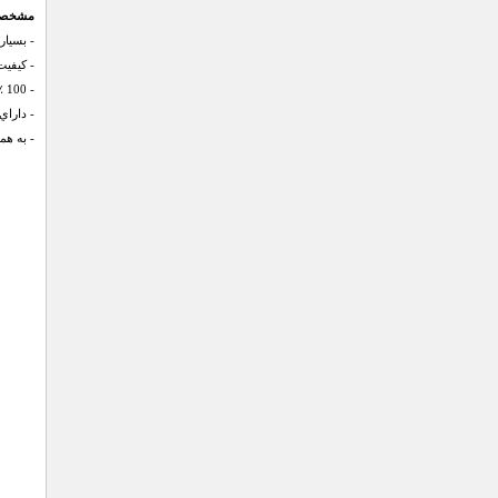
مشخصات ع
- بسیار
- کیفیت
- 100 ٪ حفاظت از اشعه ماوراء بنفش (در روز هم می توانید از این عینک استفاده نمایید)
- داراي 
- به ه