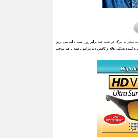
فات منجر به مرگ در شب چند برابر روز است ، اساسي ترين
ه كننده تشكيل هاله و كاهش ديد پيرامون همه با هم موجب