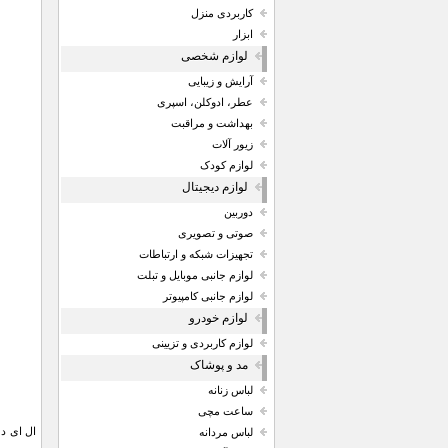
کاربردی منزل
ابزار
لوازم شخصی
آرایش و زیبایی
عطر، ادوکلن، اسپری
بهداشت و مراقبت
زیور آلات
لوازم کودک
لوازم دیجیتال
دوربین
صوتی و تصویری
تجهیزات شبکه و ارتباطات
لوازم جانبی موبایل و تبلت
لوازم جانبی کامپیوتر
لوازم خودرو
لوازم کاربردی و تزیینی
مد و پوشاک
لباس زنانه
ساعت مچی
لباس مردانه