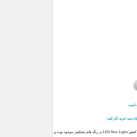
 است.
م سبد خرید ذکر کنید.
ال ای دی کفش LED Shoe Lights زیبایی ویژه و خارق العاده ای به کفش های شما خواهد بخشید.ال ای دی کفش LED Shoe Lights در رنگ های مختلفی موجود بوده و