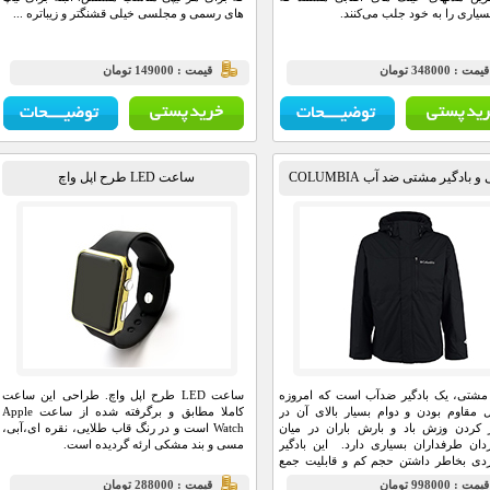
سیاری را به خود جلب می‌کنند.
های رسمی و مجلسی خیلی قشنگتر و زیباتره ...
يمت : 348000 تومان
قيمت : 149000 تومان
 و بادگیر مشتی ضد آب COLUMBIA
ساعت LED طرح اپل واچ
 مشتی، یک بادگیر ضدآب است که امروزه
ساعت LED طرح اپل واچ. طراحی این ساعت
ل مقاوم بودن و دوام بسیار بالای آن در
کاملا مطابق و برگرفته شده از ساعت Apple
یر کردن وزش باد و بارش باران در میان
Watch است و در رنگ قاب طلایی، نقره ای،آبی،
دان طرفداران بسیاری دارد. این بادگیر
مسی و بند مشکی ارئه گردیده است.
دی بخاطر داشتن حجم کم و قابلیت جمع
 کاور حمل بسیار کوچک به بادگیر مشتی
يمت : 998000 تومان
قيمت : 288000 تومان