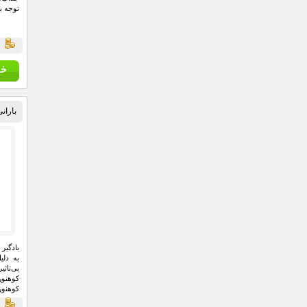
توجه ب
ق
بارانی
بادگیر
به دلی
بی‌تاث
کوهنور
کوهنور
شدن در
ق