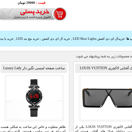
قیمت :
29000 تومان
 ها
:
خریدال ای دی کفش LED Shoe Lights
,
خرید ال ای دی کفش
,
خرید مچ بند LED
,
خرید پا بند LED
فتابی لاکچری LOUIS VUITTON
ساعت صفحه لمسی نگین دار Luxury Lady
عینک آفتابی لاکچری LOUIS VUITTON یکی از
ظاهر متفاوت و خاص این ساعت به شکلی هست
رین مدلهای عینک های آفتابی هستند که
که برای هر تیپی مناسب هستش. البته برای تیپ