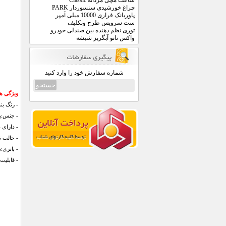
ساعت مچی مردانه Classic
چراغ خورشیدی سنسوردار PARK
پاوربانک فراری 10000 میلی آمپر
ست سرویس طرح ونکلیف
توری نظم دهنده بین صندلی خودرو
واکس نانو آبگریز شیشه
شماره سفارش خود را وارد کنید
ویژگی های ال
- رنگ بن
- جنس:پ
- دارای دو
- حالت 
- باتری:دا
- قابلیت 