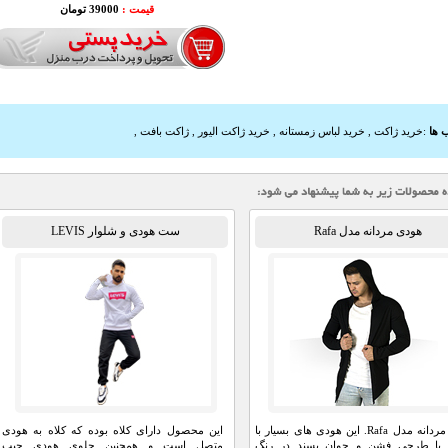
قیمت :
39000 تومان
 ها
:
خرید ژاکت
,
خرید لباس زمستانه
,
خرید ژاکت الیور
,
ژاکت بافت
,
هودی مردانه مدل Rafa
ست هودی و شلوار LEVIS
هودی مردانه مدل Rafa. این هودی های بسیار با
این محصول دارای کلاه بوده که کلاه به هودی
 با طرحی فشن و جوان پسند در رنگ
متصل است و همچنین جلوی هودی جیب