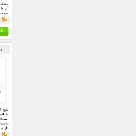
مشکی 
آن ها 
می ساز
ق
پکیج 3 
طراحی 
استفاد
پلاستی
دارای 
ق