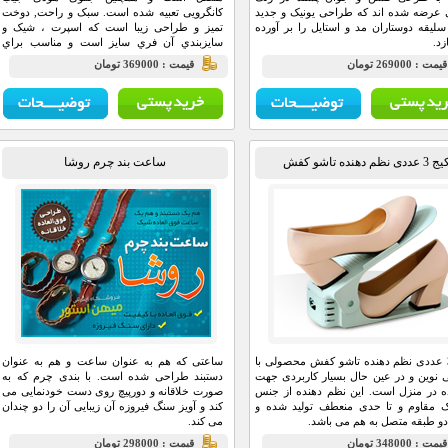
عرضه شده اند که طراحی یونیک و جدید
کانگرویی تعبیه شده است. سبک و راحت, دوخت
سلیقه دوستاران مد و استایل را بر آورده
تميز و طراحی زیبا است که اسپرت ، شیک و
د.
سايزبندي آن فري سايز است و مناسب براي
باشگاه ,خانه و مهمانی و … می باشد. وزن و
يمت : 269000 تومان
قيمت : 369000 تومان
اندازه آن بسیار سبک و خوب بوده که باعث راحتی
مصرف کننده می باشد.
عددی نظم دهنده تاشو کفش
ساعت بند چرم روشا
پکیج 3 عددی نظم دهنده تاشو کفش محصولی با
ساعتی که هم به عنوان ساعت و هم به عنوان
نوین و در عین حال بسیار کاربردی جهت
دستبند طراحی شده است. با بندی چرم که به
ه در منزل است. این نظم دهنده از جنس
صورت خلاقانه و دورپیچ روی دست خودنمایی می
ک مقاوم و تا حدی منعطف تولید شده و
کند و آویز سنگ فیروزه آن زیبایی آن را دو چندان
دو طبقه متصل به هم می باشد.
می کند.
يمت : 348000 تومان
قيمت : 298000 تومان