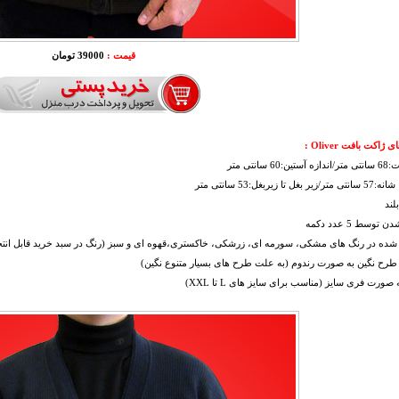
قیمت :
39000 تومان
ژاکت بافت Oliver :
60 سانتی متر
غل تا زیربغل:53 سانتی متر
لند
توسط 5 عدد دکمه
شده در رنگ های مشکی، سورمه ای، زرشکی، خاکستری،قهوه ای و سبز (رنگ در سبد خرید قابل انتخ
طرح نگین به صورت رندوم (به علت طرح های بسیار متنوع نگین)
ه صورت فری سایز (مناسب برای سایز های L تا XXL)