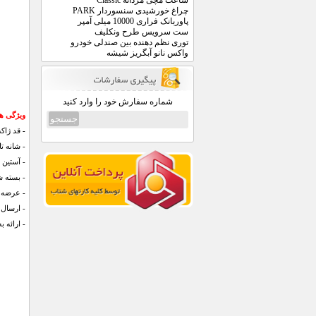
ساعت مچی مردانه Classic
چراغ خورشیدی سنسوردار PARK
پاوربانک فراری 10000 میلی آمپر
ست سرویس طرح ونکلیف
توری نظم دهنده بین صندلی خودرو
واکس نانو آبگریز شیشه
شماره سفارش خود را وارد کنید
ویژگی های 
-
قد ژاکت:68 سانتی متر/اندازه آستین:
- شانه تا شانه:57 سانتی متر/زیر ب
- آستین ب
- بسته شدن 
- عرضه 
- ارسال 
- ارائه ب