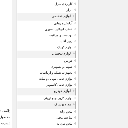
کاربردی منزل
ابزار
لوازم شخصی
آرایش و زیبایی
عطر، ادوکلن، اسپری
بهداشت و مراقبت
زیور آلات
لوازم کودک
لوازم دیجیتال
دوربین
صوتی و تصویری
تجهیزات شبکه و ارتباطات
لوازم جانبی موبایل و تبلت
لوازم جانبی کامپیوتر
لوازم خودرو
لوازم کاربردی و تزیینی
مد و پوشاک
ژاکت، جز
لباس زنانه
محصول بر
ساعت مچی
تیشرت د
لباس مردانه