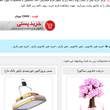
د:
برای خرید پس از کلیک روی دکمه زیر و تکمیل فرم سفارش، ابتدا محصول یا محصولات مورد نظرتا
سال را به مامور پست بپردازید. جهت مشاهده فرم خرید، روی دکمه زیر کلیک کنید.
قیمت :
29000 تومان
 ها
:
خرید شن جادویی
,
شن جادویی
,
شن بازی
,
خرید شن جادویی بازی
,
خرید شن بازی
,
درخت جادویی ساکورا
مینی پروژکتور خورشیدی (پاور بانک دار)