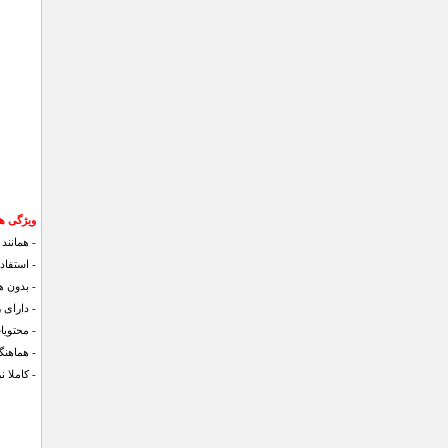
ویژگی ه
- همانند
- استفاد
- بدون 
- دارای 
- محتویات: 500 گرم 
- هماهن
- کاملا 