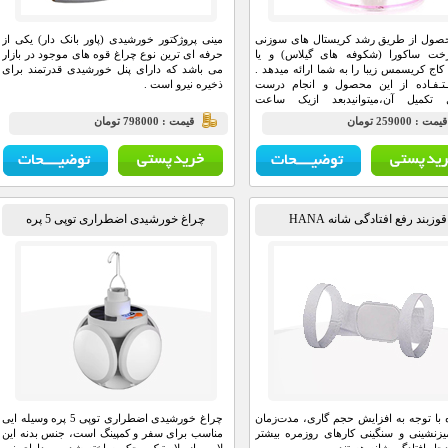
حصول از طریق رشد کریستال های سوزنی
مینی پروژکتور خورشیدی (پاور بانک دار) یکی از
خت ساکورا (شکوفه های گیلاس) و یا
حرفه ای ترین نوع چراغ قوه های موجود در بازار
اج کریسمس زیبا را به شما ارائه میدهد .
می باشد که دارای پنل خورشیدی قدرتمند برای
ـتـفـاده از این محصول و انجام درست
ذخیره نیرو است .
 تکمیل آن،میتوانیدبعد ازیک ساعت
ه کنیدکه یک درخت کاج کریسمس شروع
يمت : 259000 تومان
قيمت : 798000 تومان
به شکوفه زدن میکند و در نهایت بعد از گذشت 6
الی 24 ساعت که این زمان به دمای محیط بستگی
ر جای مرطوب زمان طولانی تر خواهد بود
درخت ساکورا (شکوفه های گیلاس) و یا
کاج کریسمس
کامل تبدیل میشود.
قوزبند رفع افتادگی شانه HANA
چراغ خورشیدی اضطراری توپی 5 پره
 با توجه به افزایش حجم گاری، مدت‌زمان
چراغ خورشیدی اضطراری توپی 5 پره وسیله ایی
زنشینی و سنگینی کارهای روزمره بیشتر
مناسب برای سفر و کمپینگ است، جنس بدنه این