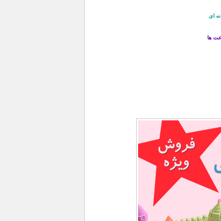
نه ای
عت ها