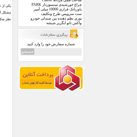
ساعت مچی مردانه Classic
چراغ خورشیدی سنسوردار PARK
يكي از ن
پاوربانک فراری 10000 میلی آمپر
مشكل اس
ست سرویس طرح ونکلیف
توری نظم دهنده بین صندلی خودرو
نظر شكل 
واکس نانو آبگریز شیشه
شماره سفارش خود را وارد کنید