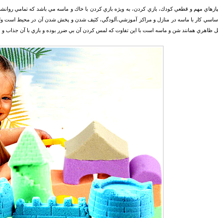
يازهاي مهم و قطعي كودك، بازي كردن، به ويژه بازي كردن با خاك و ماسه مي باشد كه تمامي روانشناس
اسي كار با ماسه در منازل و مراكز آموزشي،آلودگي، كثيف شدن و پخش شدن آن در محيط است ولي د
ظاهري همانند شن و ماسه است با اين تفاوت كه لمس كردن آن بي ضرر بوده و بازي با آن جذاب و 