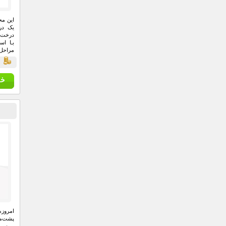
این م
یک در
درخت ک
بـا اس
مراحل
مشاهد
ق
داره د
به یک
درخت 
امروزه
پشت‌می