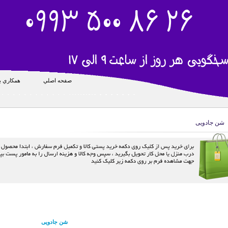
صفحه اصلي
همکاري با
شن جادویی
شن جادویی