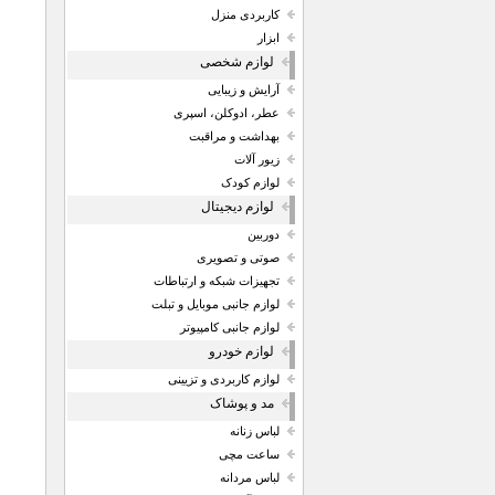
کاربردی منزل
ابزار
لوازم شخصی
آرایش و زیبایی
عطر، ادوکلن، اسپری
بهداشت و مراقبت
زیور آلات
لوازم کودک
لوازم دیجیتال
دوربین
صوتی و تصویری
تجهیزات شبکه و ارتباطات
لوازم جانبی موبایل و تبلت
لوازم جانبی کامپیوتر
لوازم خودرو
لوازم کاربردی و تزیینی
مد و پوشاک
لباس زنانه
ساعت مچی
لباس مردانه