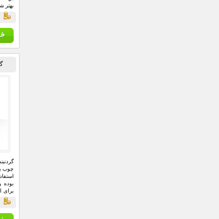
بهتر 
ق
گر
چوب بو
استفاد
بوده 
برای ا
دارند.
ق