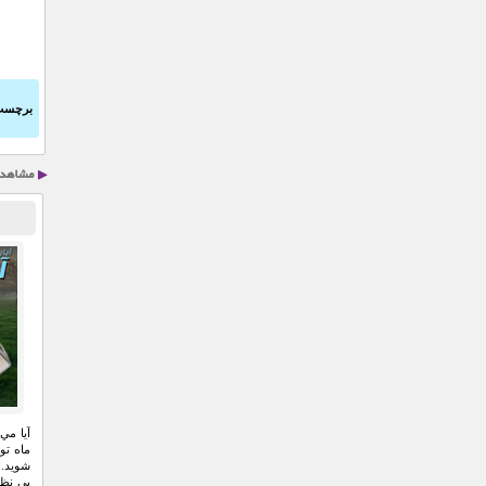
برچسب
آيا مي
ماه تو
شويد.ا
بي نظي