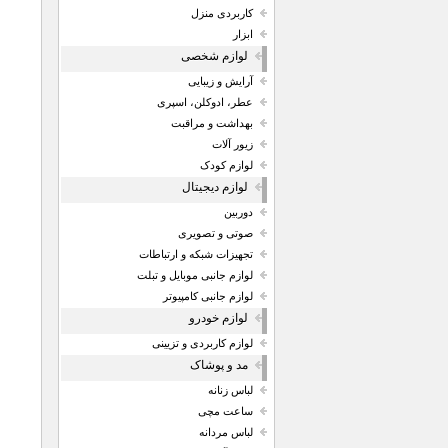
کاربردی منزل
ابزار
لوازم شخصی
آرایش و زیبایی
عطر، ادوکلن، اسپری
بهداشت و مراقبت
زیور آلات
لوازم کودک
لوازم دیجیتال
دوربین
صوتی و تصویری
تجهیزات شبکه و ارتباطات
لوازم جانبی موبایل و تبلت
لوازم جانبی کامپیوتر
لوازم خودرو
لوازم کاربردی و تزیینی
مد و پوشاک
لباس زنانه
ساعت مچی
لباس مردانه