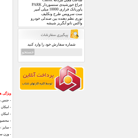
ساعت مچی مردانه Classic
چراغ خورشیدی سنسوردار PARK
پاوربانک فراری 10000 میلی آمپر
ست سرویس طرح ونکلیف
توری نظم دهنده بین صندلی خودرو
واکس نانو آبگریز شیشه
شماره سفارش خود را وارد کنید
ویژگی های بالش 3 کاره 
- جنس ب
- امکان 
- امکان 
- محصولی
- سایز: 27cm x 27cm
- وزن س