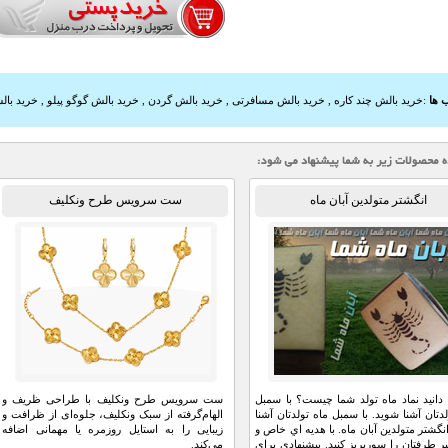
 ها
:
خرید بالش چند کاره
,
خرید بالش مسافرتی
,
خرید بالش گردن
,
خرید بالش گوگو پیلو
,
خرید بالش pillow
انگشتر متولدین آبان ماه
ست سرویس طرح ونکلیف
 دانيد نماد ماه تولد شما چيست؟ با سمبل
ست سرویس طرح ونکلیف با طراحی ظریف و
لدتان آشنا شويد. با سمبل ماه تولدتان آشنا
الهام‌گرفته از سبک ونکلیف، جلوه‌ای از ظرافت و
نگشتر متولدين آبان ماه. با هديه اي خاص و
زیبایی را به استایل روزمره یا مهمانی اضافه
ر طرفتان را سورپريز كنيد. پيشنهادي براي
می‌کند.