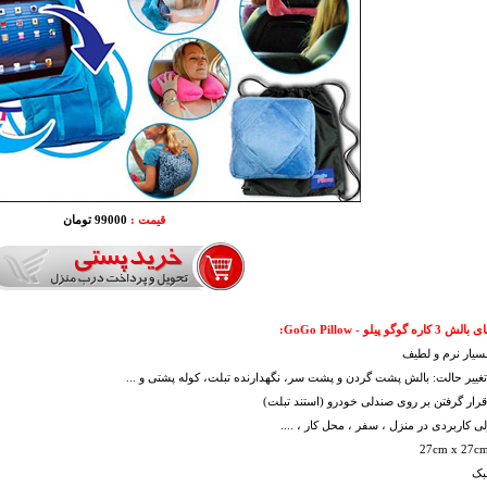
قیمت :
99000 تومان
گوگو پیلو - GoGo Pillow:
سیار نرم و لطیف
تغییر حالت: بالش پشت گردن و پشت سر، نگهدارنده تبلت، کوله پشتی و ...
قرار گرفتن بر روی صندلی خودرو (استند تبلت)
 کاربردی در منزل ، سفر ، محل کار ، ....
بک