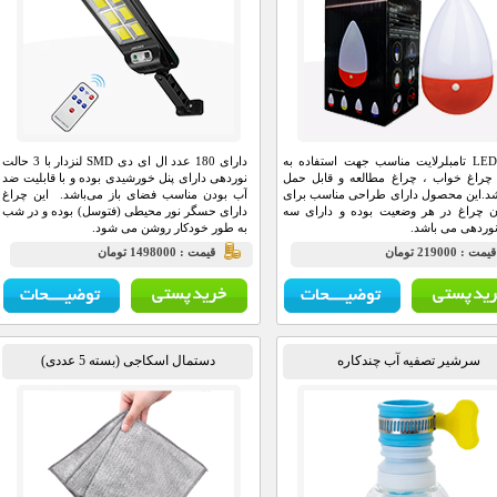
چراغ LED تامبلرلایت مناسب جهت استفاده به
دارای 180 عدد ال ای دی SMD لنز‌دار با 3 حالت
چراغ خواب ، چراغ مطالعه و قابل حمل
نوردهی دارای پنل خورشیدی بوده و با قابلیت ضد
د.این محصول دارای طراحی مناسب برای
آب بودن مناسب فضای باز می‌‌باشد. این چراغ
ن چراغ در هر وضعیت بوده و دارای سه
دارای حسگر نور محیطی (فتوسل) بوده و در شب
وردهی می باشد.
به طور خودکار روشن می شود.
يمت : 219000 تومان
قيمت : 1498000 تومان
سرشیر تصفیه آب چندکاره
دستمال اسکاجی (بسته 5 عددی)