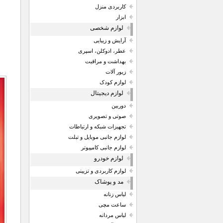
کاربردی منزل
ابزار
لوازم شخصی
آرایش و زیبایی
عطر، ادوکلن، اسپری
بهداشت و مراقبت
زیور آلات
لوازم کودک
لوازم دیجیتال
دوربین
صوتی و تصویری
تجهیزات شبکه و ارتباطات
لوازم جانبی موبایل و تبلت
لوازم جانبی کامپیوتر
لوازم خودرو
لوازم کاربردی و تزیینی
مد و پوشاک
لباس زنانه
ساعت مچی
لباس مردانه