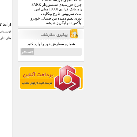
ساعت مچی مردانه Classic
چراغ خورشیدی سنسوردار PARK
پاوربانک فراری 10000 میلی آمپر
ست سرویس طرح ونکلیف
توری نظم دهنده بین صندلی خودرو
واکس نانو آبگریز شیشه
از آنجا 
نوشیدنی 
های انار
شماره سفارش خود را وارد کنید