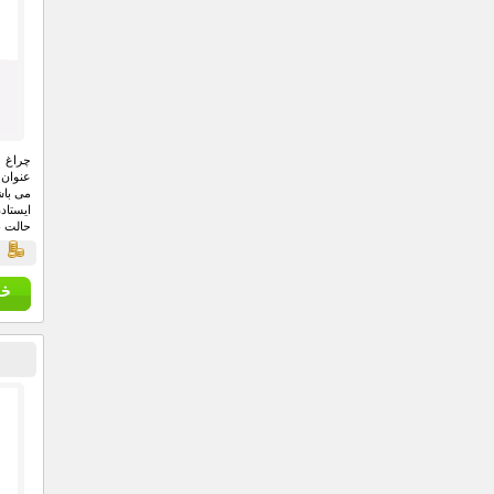
عنوان 
می باش
ایستاد
حالت ن
ق