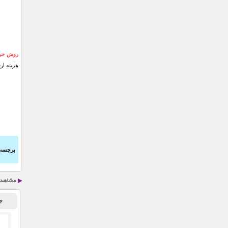
روش خری
هزینه ار
برچسب
چ