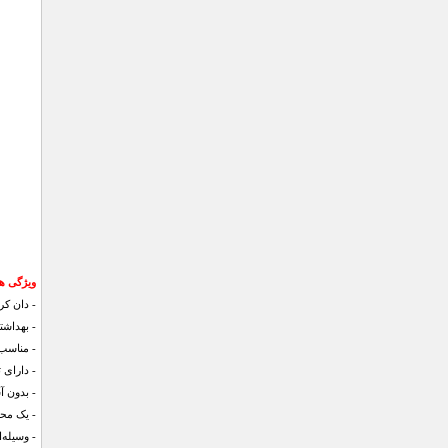
ویژگی ها
- دان کردن
- بهداشت
- مناسب
- دارای 
- بدون آ
- یک محا
- وسیله‌