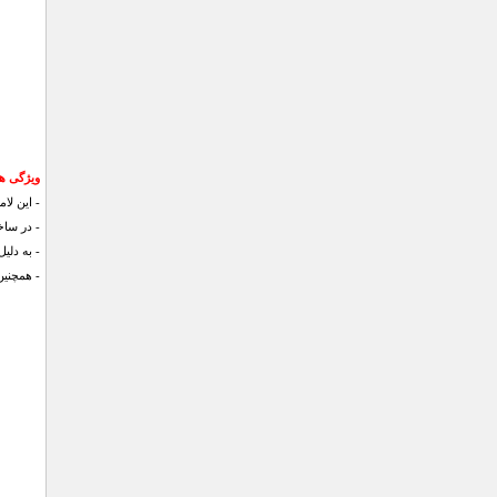
ویژگی ه
- این لامپ دارای س
- در سا
- به دلی
- همچنین