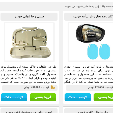
گلس ضد بخار و باران آینه خودرو
سینی و جا لیوانی خودرو
گلس ضدبخار و باران آینه خودرو بسته ۲ عددی
طراحی خلاقانه و جا گیر نبودن این محصول توجه
ی نوین برای بهبود دید در شرایط آب و
بسیاری رو به خود جلب کرده است جنس این
نامساعد است. این محصول با استفاده از
محصول کاملا کاربردی از پلاستیک مقاوم و با
ژی‌های پیشرفته، برچسبی ضد باران و ضد
کیفیت بوده و دارای ابعاد 15 * 25 سانتی متر می
ست که به شما کمک می‌کند تا در هنگام
باشد روش نصب به این صورت است که قسمت
یا مه، دید بهتری داشته باشید و ایمنی
پشت این جا لیوانی دارای دو بست نگهدارنده می
يمت : 129000 تومان
قيمت : 498000 تومان
در جاده‌ها تجربه کنید.
باشد که به میله بالشتک صندلی جلو متصل می
شود
جا دستمال کاغذی خودرو
کمربند نظم دهنده صندوق عقب خودرو