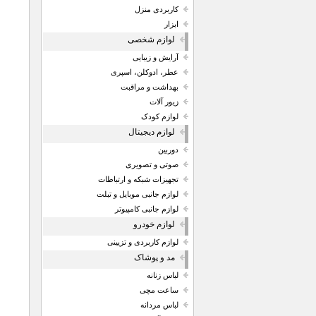
کاربردی منزل
ابزار
لوازم شخصی
آرایش و زیبایی
عطر، ادوکلن، اسپری
بهداشت و مراقبت
زیور آلات
لوازم کودک
لوازم دیجیتال
دوربین
صوتی و تصویری
تجهیزات شبکه و ارتباطات
لوازم جانبی موبایل و تبلت
لوازم جانبی کامپیوتر
لوازم خودرو
لوازم کاربردی و تزیینی
مد و پوشاک
لباس زنانه
ساعت مچی
لباس مردانه