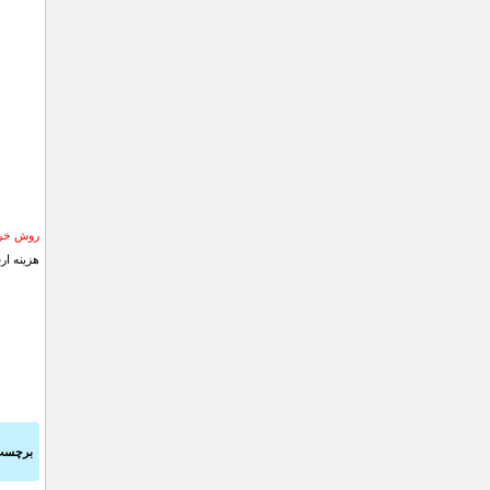
روش خری
هزینه ار
برچسب