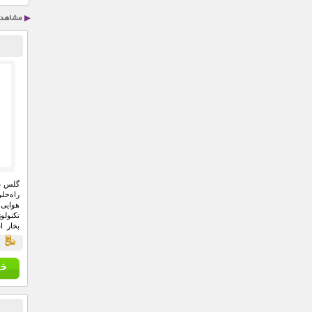
راه‌حل
هوایی 
تکنولو
بخار ا
باران 
ق
بیشتری 