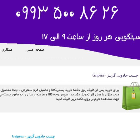
صفحه اصلي
همکاري با
چسب جادویی گريپز - Gripeez
چسب جادویی گريپز - Gripeez