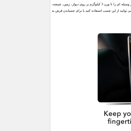
پکیج چسب جادویی گریپز (شامل 5 عدد چسب دو رو) می باشد که با استفاده از هر کدام آن ها می توانید هر وسیله ای را تا وزن 3 کیلوگرم بر روی دیوار، زمین، شیشه،
 می توانید از این چسب استفاده کنید یا برای چسباندن فرش به