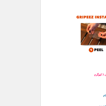
م
ام
وب و ...