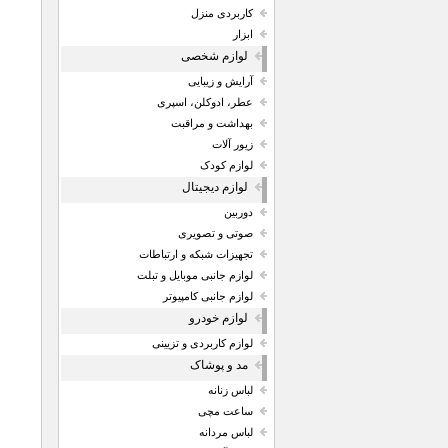
کاربردی منزل
ابزار
لوازم شخصی
آرایش و زیبایی
عطر، ادوکلن، اسپری
بهداشت و مراقبت
زیور آلات
لوازم کودک
لوازم دیجیتال
دوربین
صوتی و تصویری
تجهیزات شبکه و ارتباطات
لوازم جانبی موبایل و تبلت
لوازم جانبی کامپیوتر
لوازم خودرو
لوازم کاربردی و تزیینی
مد و پوشاک
لباس زنانه
ساعت مچی
لباس مردانه