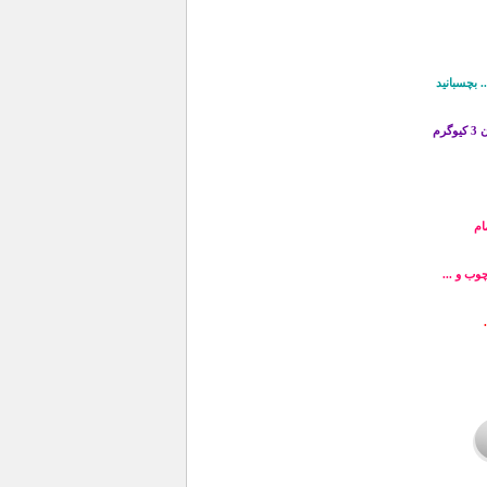
. بچسبانید
م
ام
وب و ...