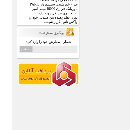
ساعت مچی مردانه Classic
چراغ خورشیدی سنسوردار PARK
پاوربانک فراری 10000 میلی آمپر
ست سرویس طرح ونکلیف
توری نظم دهنده بین صندلی خودرو
واکس نانو آبگریز شیشه
شماره سفارش خود را وارد کنید