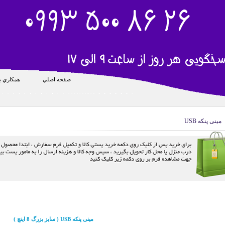
صفحه اصلي
همکاري با
مینی پنکه USB
مینی پنکه USB ( سایز بزرگ 8 اینچ )