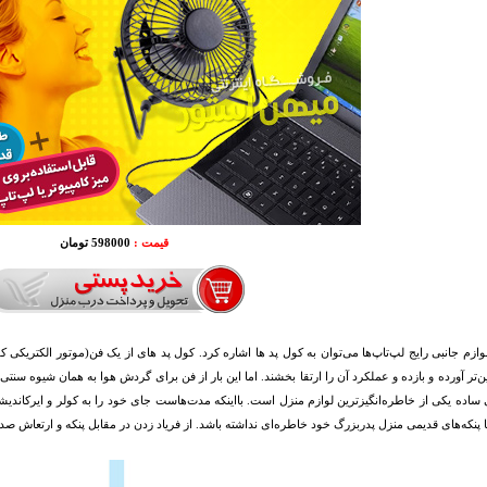
قیمت :
598000 تومان
وازم جانبی رایج لپ‌تاپ‌ها می‌توان به کول پد ها اشاره کرد. کول پد های از یک فن(موتور الکتریکی 
یین‌تر آورده و بازده و عملکرد آن را ارتقا بخشند. اما این بار از فن برای گردش هوا به همان شیوه سن
 ساده یکی از خاطره‌انگیزترین لوازم منزل است. بااینکه مدت‌هاست جای خود را به کولر و ایرکاندیش
 پنکه‌های قدیمی منزل پدربزرگ خود خاطره‌ای نداشته باشد. از فریاد زدن در مقابل پنکه و ارتعاش صدای