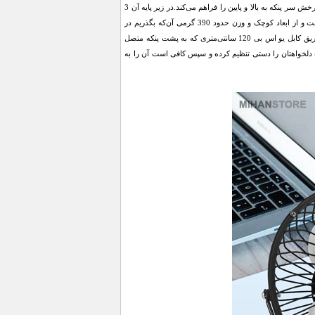
این پنکه که در ابعاد کوچکی ساخته‌شده حدود 15 سانتی‌متر قطر دارد و دارای یک‌پایه فلزی است که امکان چرخش سر پنکه به بالا و پایین را فراهم می‌کند.در زیر پایه آن 3
عدد پد لاستیکی کوچک قرار دارد که لرزش و ارتعاش آن را روی سطوح کاهش می‌دهد. کم‌صدا و ساکت است و از ابعاد کوچک و وزن حدود 390 گرمی آن‌که بگذریم در
قابلیت‌های فنی آن باید گفت که از یک موتور الکتریکی 2.5 واتی بهره می‌برد که انرژی موردنیاز خود را از طریق کابل یو اس بی 120 سانتی‌متری که به پشت پنکه متصل
ت دلخواهتان را دستی تنظیم کرده و سپس کافی است آن را به