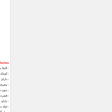
مشخصات کل
- کاملا 
- کوچک 
- دارای کا
- مصرف بسیا
- بدون نی
- فشرده
- دارای ۴ پره فلزی و مستحکم جهت بیشترین میزان هوادهی
- ابعاد دستگاه : سا