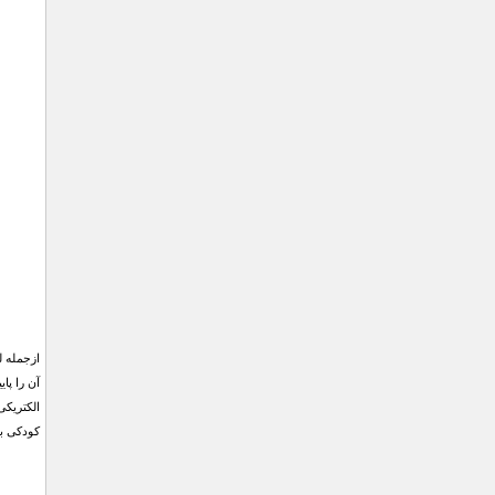
ازجمله ل
آن را پا
الکتریکی
کودکی با