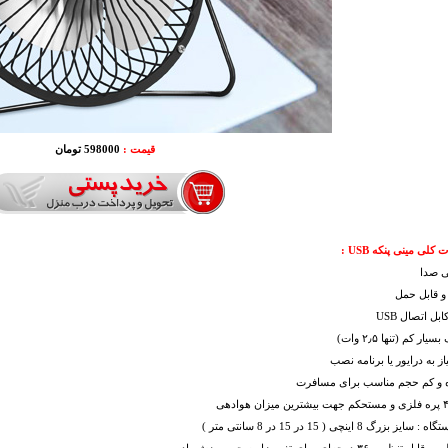
قیمت :
598000 تومان
ی مینی پنکه USB :
بی صدا
و قابل حمل
بل اتصال USB
ر کم (تنها ۲٫۵ وات)
از به درایور یا برنامه نصب
 و کم حجم مناسب برای مسافرت
یز بزرگ 8 اینچی ( 15 در 15 در 8 سانتی متر )