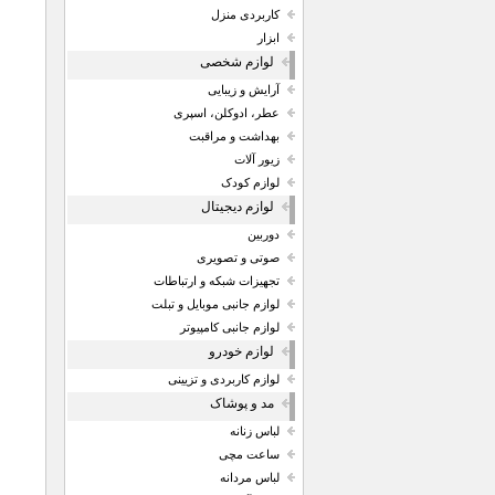
کاربردی منزل
ابزار
لوازم شخصی
آرایش و زیبایی
عطر، ادوکلن، اسپری
بهداشت و مراقبت
زیور آلات
لوازم کودک
لوازم دیجیتال
دوربین
صوتی و تصویری
تجهیزات شبکه و ارتباطات
لوازم جانبی موبایل و تبلت
لوازم جانبی کامپیوتر
لوازم خودرو
لوازم کاربردی و تزیینی
مد و پوشاک
لباس زنانه
ساعت مچی
لباس مردانه