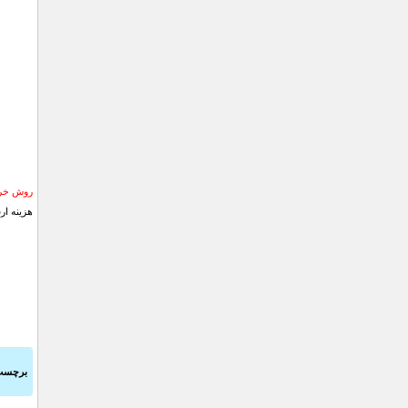
روش خری
هزینه ار
برچسب