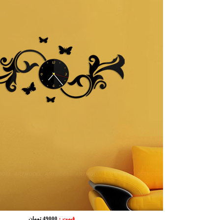
قیمت :
49000 تومان