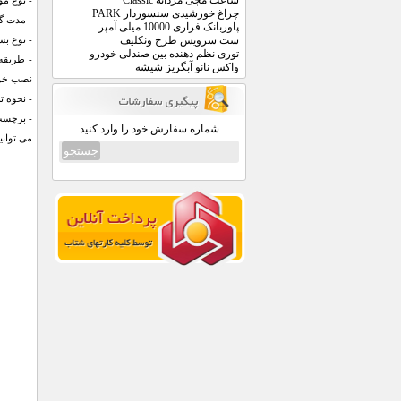
ساعت مچی مردانه Classic
- نوع موت
چراغ خورشیدی سنسوردار PARK
- مدت گا
پاوربانک فراری 10000 میلی آمپر
ست سرویس طرح ونکلیف
- نوع بسته بندی: ا
توری نظم دهنده بین صندلی خودرو
- طریقه
واکس نانو آبگریز شیشه
نصب خوا
- نحوه ت
- برچسب
شماره سفارش خود را وارد کنید
می توانی