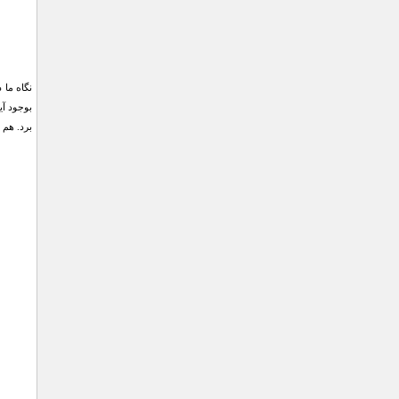
نگاه ما 
بوجود آی
برد. هم اکنون می توا