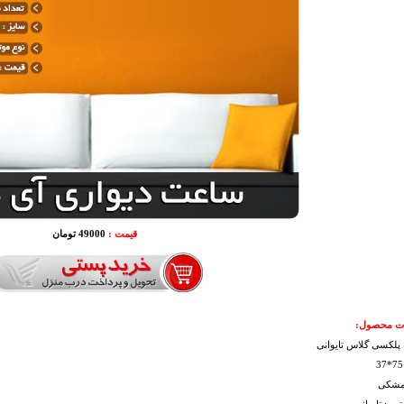
قیمت :
49000 تومان
 محصول:
پلکسی گلاس تایوانی
 مشکی