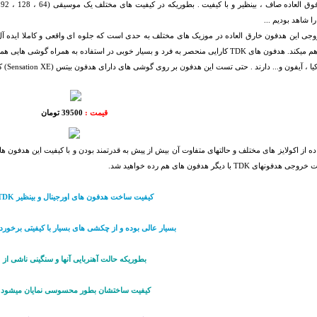
ا شاهد بودیم ...
ی این هدفون خارق العاده در موزیک های مختلف به حدی است که جلوه ای واقعی و کاملا ایده آل 
شما فراهم میکند. هدفون های TDK کارایی منحصر به فرد و بسیار خوبی در استفاده به ه
آیفون و... دارند . حتی تست این هدفون بر روی گوشی های دارای هدفون بیتس (Sensation XE) کارایی مشابه هدفون اصلی این گوشی را ارائه داد.
قیمت :
39500 تومان
ده از اکولایز های مختلف و حالتهای متفاوت آن بیش از پیش به قدرتمند بودن و با کیفیت این هدفون ها
دفونهای TDK با دیگر هدفون های هم رده خواهید شد.
کیفیت ساخت هدفون های اورجینال و بینظیر TDK
بسیار عالی بوده و از چکشی های بسیار با کیفیتی برخور
بطوریکه حالت آهنربایی آنها و سنگینی ناشی از
کیفیت ساختشان بطور محسوسی نمایان میشود