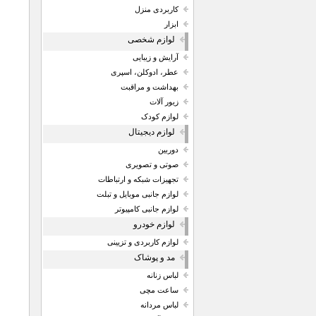
کاربردی منزل
ابزار
لوازم شخصی
آرایش و زیبایی
عطر، ادوکلن، اسپری
بهداشت و مراقبت
زیور آلات
لوازم کودک
لوازم دیجیتال
دوربین
صوتی و تصویری
تجهیزات شبکه و ارتباطات
لوازم جانبی موبایل و تبلت
لوازم جانبی کامپیوتر
لوازم خودرو
لوازم کاربردی و تزیینی
مد و پوشاک
لباس زنانه
ساعت مچی
لباس مردانه