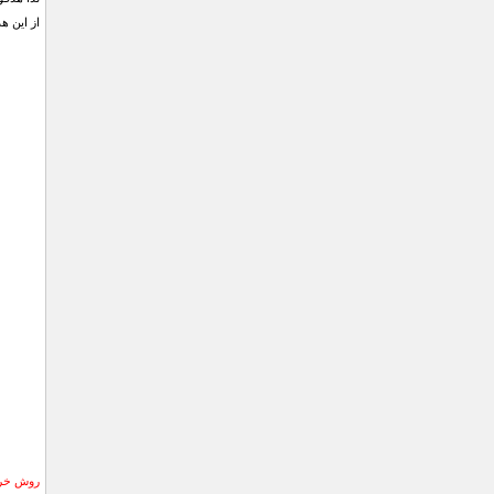
از این ه
روش خری