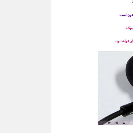
ا
دفون است.