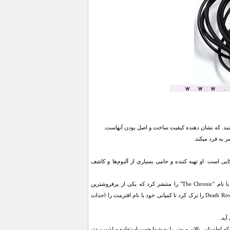
 معروف است، از رپرهای معروف آمریکایی است. او تهیه کننده و حامی بسیاری از آلبوم‌ها و کاشف
دکتر دره با عضویت و شروع کار در گروه رپ N.W.A شهرت کسب کرد و در سال ۱۹۹۲ اولین آلبوم خود با نام "The Chronic" را منتشر کرد که یکی از پرفروشترین
هنرمندان سال ۱۹۹۳ شد و یک جایزه گرمی برای تک آهنگ "Let Me Ride" گرفت. در سال ۱۹۹۶ دره کمپانی Death Row را ترک کرد تا کمپانی خود با نام افترمث را احداث
آید.
اوه بر دارابودن ویژگی های کم نظیر و بعضا بینظیر ، دارای تاییدیه از DR.DRE میباشند که اطمینانی بالاتر و بهتر را به شما جهت استفاده و لذت بردن