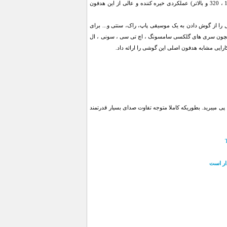
صدایی فوق العاده صاف ، بینظیر و با کیفیت . بطوریکه در کیفیت های مختلف یک موسیقی (64 ، 128 ، 192 ، 320 و بالاتر) عملکردی خیره کننده و عالی از این هدفون
را از گوش دادن به یک موسیقی پاپ، راک، سنتی و... برای
مراه گوشی هایی همچون سری های گلکسی سامسونگ ، اچ تی سی ، سونی ، ال
 پی میبرید. بطوریکه کاملا متوجه تفاوت صدای بسیار قدرتمند
دار است