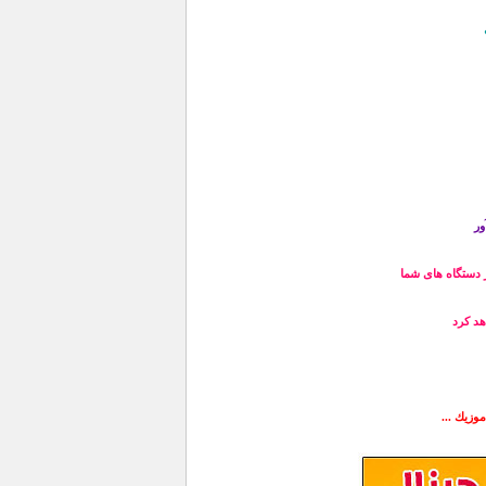
ور
زيك ...