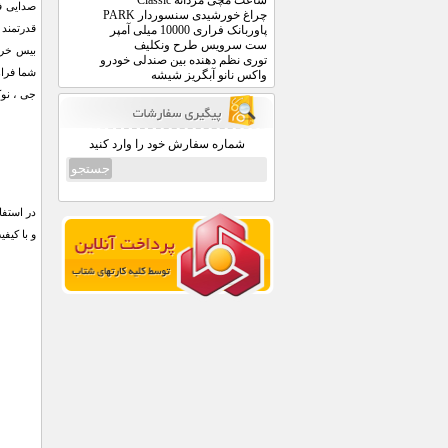
ساعت مچی مردانه Classic
چراغ خورشیدی سنسوردار PARK
قدرتمند ر
پاوربانک فراری 10000 میلی آمپر
ست سرویس طرح ونکلیف
بیس خروج
توری نظم دهنده بین صندلی خودرو
واکس نانو آبگریز شیشه
جی ، نوکیا ، 
شماره سفارش خود را وارد کنید
در استفا
و با کیفیت خروجی ه