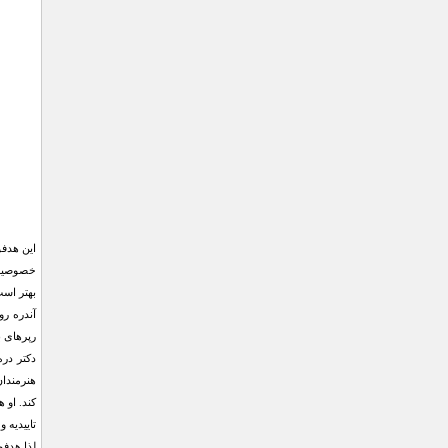
این هدفون ها
خصوصیت بارز دیگر ا
بهتر است
رپرهای ب
کند. او همچنین
تاییدیه 