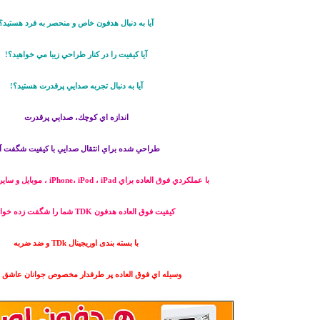
آيا به دنبال هدفون خاص و منحصر به فرد هستيد؟
آيا كيفيت را در كنار طراحي زيبا مي خواهيد؟!
آيا به دنبال تجربه صدايي پرقدرت هستيد؟!
اندازه اي كوچك، صدايي پرقدرت
طراحي شده براي انتقال صدايي با كيفيت شگفت آ
با عملكردي فوق العاده براي iPhone، iPod ، iPad ، موبایل و سایر دستگاه های شما
كيفيت فوق العاده هدفون TDK شما را شگفت زده خواهد كرد
با بسته بندی اوریجینال TDk و ضد ضربه
وسيله اي فوق العاده پر طرفدار مخصوص جوانان عاشق مو