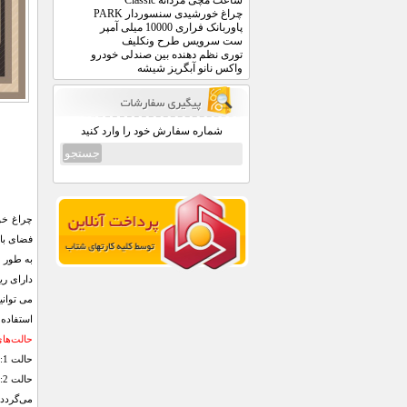
ساعت مچی مردانه Classic
چراغ خورشیدی سنسوردار PARK
پاوربانک فراری 10000 میلی آمپر
ست سرویس طرح ونکلیف
توری نظم دهنده بین صندلی خودرو
واکس نانو آبگریز شیشه
شماره سفارش خود را وارد کنید
به طور 
دارای ری
می توانی
استفاده 
حالت‌های
حالت 1: در این حالت وقتی حرکتی رخ دهد، چراغ با 100 درصد توان روشن شده و پس از 20 ثانیه خاموش می‌شود.
می‌گردد