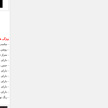
ویژگی های
- مناسب 
- روشن 
- متراژ تحت
- دارای 6 عدد ال ای دی SMD لنز‌دار
- جنس بدنه: BS
- دارای 3 حالت نوردهی
- دارای 
- دارای
- دارای 
- دارای 
- رنگ نو