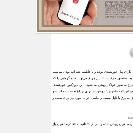
Super Bright دارای 180 عدد ال ای دی SMD لنز‌دار با 3 حالت نوردهی دارای پنل خورشیدی بوده و با قابلیت ضد آب بودن مناسب
فضای باز می‌‌باشد. این چراغ دارای حسگر نور محیطی (فتوسل) بوده و در شب به طور خودکار روشن می شود. سنسور حرکت PIR این چراغ می‌تواند منبع گرمایی را که
اغ به طور خودکار روشن می‌شود. این پروژکتور خورشیدی
ی چراغ دکمه خاموش / روشن نیز برای چراغ تعبیه شده است و
ی به برق یا کابل نیست و تمامی ادوات مورد نیاز برای نصب و
حالت 2: در این حالت چراغ با 30 درصد توان به صورت دائم روشن بوده و وقتی حرکتی رخ دهد، چراغ با 100 درصد توان روشن شده و پس از 30 ثانیه به 30 درصد توان باز