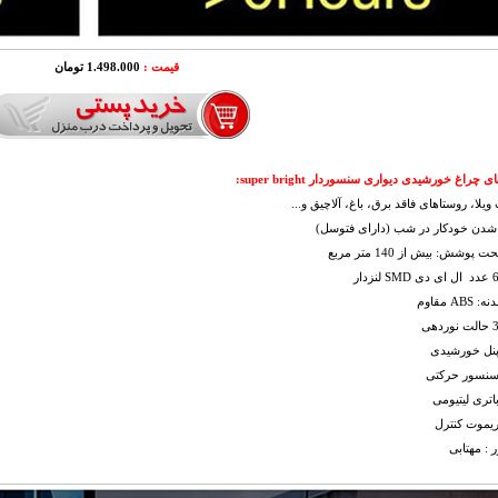
قیمت :
1.498.000 تومان
 چراغ خورشیدی دیواری سنسوردار super bright:
ویلا، روستاهای فاقد برق، باغ، آلاچیق و...
شدن خودکار در شب (دارای فتوسل)
 پوشش: بیش از 140 متر مربع
A مقاوم
پنل خورشیدی
 سنسور حرکتی
باتری لیتیومی
ریموت کنترل
ر : مهتابی