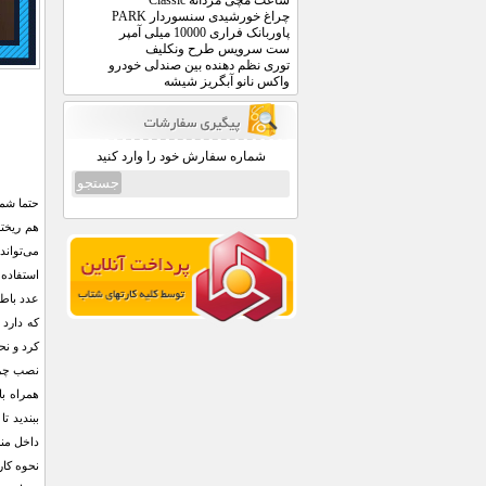
ساعت مچی مردانه Classic
چراغ خورشیدی سنسوردار PARK
پاوربانک فراری 10000 میلی آمپر
ست سرویس طرح ونکلیف
توری نظم دهنده بین صندلی خودرو
واکس نانو آبگریز شیشه
شماره سفارش خود را وارد کنید
حتما شما
هم ریخت
می‌تواند
که دارد 
کرد و نح
نصب چراغ
همراه با
ببندید ت
داخل منز
نحوه کار