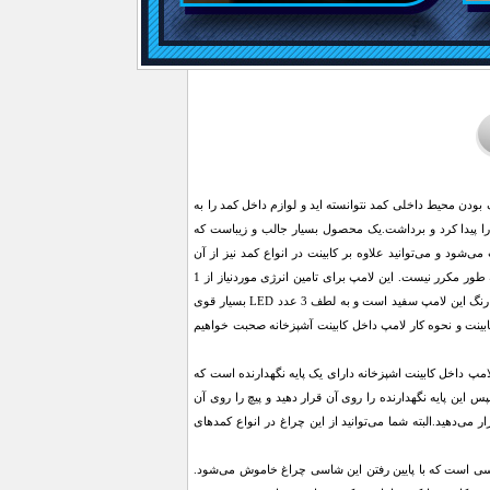
بودن محیط داخلی کمد نتوانسته اید و لوازم داخل کمد را به
را پیدا کرد و برداشت.یک محصول بسیار جالب و زیباست که
ی‌شود و می‌توانید علاوه بر کابینت در انواع کمد نیز از آن
استفاده کنید. این چراغ به سبب خاموش و روشن شدن خودکار و اتوماتیکی که دارد نیازمند تعویض باطری به طور مکرر نیست. این لامپ برای تامین انرژی موردنیاز از 1
عدد باطری استفاده می‌کند. لامپ داخل کابینت اشپزخانه از جنس پلاستیک است و دارای 3 عدد LED است. رنگ این لامپ سفید است و به لطف 3 عدد LED بسیار قوی
ابینت و نحوه کار لامپ داخل کابینت آشپزخانه صحبت خواهیم
امپ داخل کابینت اشپزخانه دارای یک پایه نگهدارنده است که
س این پایه نگهدارنده را روی آن قرار دهید و پیچ را روی آن
ر می‌دهید.البته شما می‌توانید از این چراغ در انواع کمدهای
شاسی است که با پایین رفتن این شاسی چراغ خاموش می‌شود.