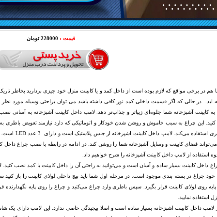
قیمت :
228000 تومان
 هم در برخی مواقع که لازم بوده است از داخل کمد و یا کابینت منزل خود چیزی بردارید بخاطر تاریک 
ه اید. در حالی که اگر قسمت داخلی کمد نور کافی داشته باشد می توان براحتی وسیله مورد نظر 
 به کابینت آشپزخانه شما جلوه‌ای زیباتر و جذاب‌تر دهد. لامپ داخل کابینت آشپزخانه به آسانی نصب م
می‌تواند فضای کابینت و وسایل آشپزخانه شما را روشن کند. در ادامه در رابطه با نصب چراغ داخل ک
وه استفاده از لامپ داخل کابینت آشپزخانه را شرح خواهیم داد.
 داخل کابینت بسیار ساده و آسان است و می‌توانید به راحتی آن را داخل کابینت یا کمد نصب کنید. ل
 خود چراغ در بسته بندی موجود است. در مرحله اول شما باید پیچ داخلی لولای کابینت را باز کنید سپ
ا پایه روی لولای کابینت قرار بگیرد. سپس باطری وارد چراغ می‌کنید و چراغ را روی پایه نگهدارنده قرا
ل استفاده نمایید.
 لامپ داخل کابینت اشپزخانه بسیار ساده است و اصلا پیچیدگی خاصی ندارد. این لامپ دارای یک 