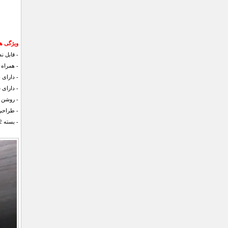
ویژگی های
- قابل 
- همراه 
- دارای 
- دارای 
- روشن 
- طراحی
- بسته 2 عددی