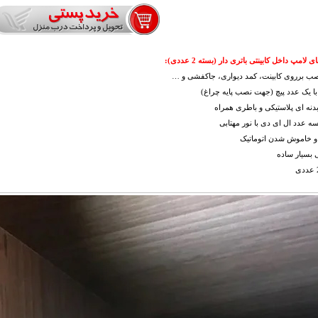
 لامپ داخل کابینتی باتری دار (بسته 2 عددی):
نصب برروی کابینت، کمد دیواری، جاکفشی و …
با یک عدد پیچ (جهت نصب پایه چراغ)
بدنه ای پلاستیکی و باطری همراه
سه عدد ال ای دی با نور مهتابی
و خاموش شدن اتوماتیک
 بسیار ساده