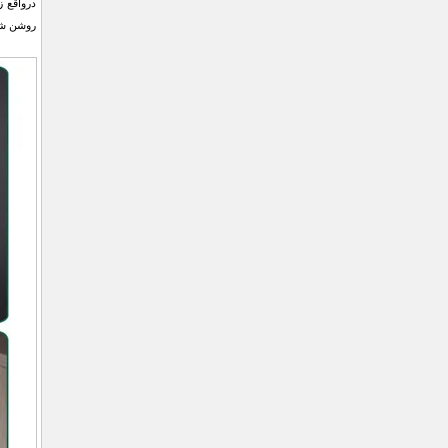
درواقع ز
روشن شدن