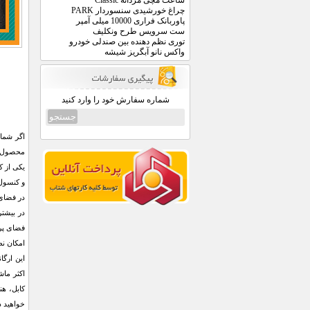
ساعت مچی مردانه Classic
چراغ خورشیدی سنسوردار PARK
پاوربانک فراری 10000 میلی آمپر
ست سرویس طرح ونکلیف
توری نظم دهنده بین صندلی خودرو
واکس نانو آبگریز شیشه
شماره سفارش خود را وارد کنید
اگر شما 
محصول با
یکی از ک
و کنسول 
در فضای 
فضای پرت
امکان نظ
این ارگا
کابل، ه
خواهید 