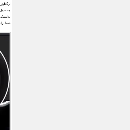
ارگانایز
محصول ب
فضا برای