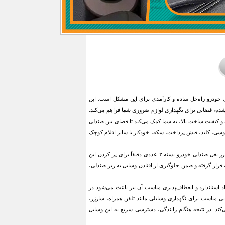
ی خودرو راه‌حل ساده و کارآمدی برای این مشکل است. این
ه‌شده، فضایی برای نگهداری لوازم ضروری شما فراهم می‌کند.
 کیفیت ساخت بالا، به شما کمک می‌کند تا فضای بین صندلی
 گوشی، کلید، فیش پرداخت، سکه، خودکار یا سایر اقلام کوچک
در بیشتر خودروها، فضای کوچکی بین صندلی و کنسول وجود دارد که معمولاً بلااستفاده باقی می‌ماند. ارگانایزر بغل صندلی خودرو بسته ۲ عددی دقیقاً برای پر کردن این
رار گرفته و ضمن جلوگیری از افتادن وسایل به زیر صندلی،
اد استاندارد و انعطاف‌پذیری مناسب آن نیز باعث می‌شود در
نی و خارجی قابل استفاده باشد. ارگانایزر بغل صندلی خودرو بسته ۲ عددی فضایی مناسب برای نگهداری وسایلی مانند تلفن همراه، شارژر،
د. در نتیجه هنگام رانندگی، دسترسی سریع به این وسایل