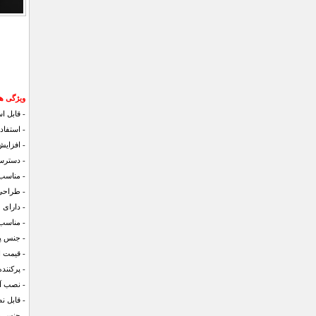
ویژگی های
- قابل ا
- استفاد
- افزایش
- دسترسی
- مناسب 
- طراحی 
- دارای 
- مناسب
- جنس پلا
- قیمت اق
- پرکنند
- نصب آس
- قابل ن
- جنس 