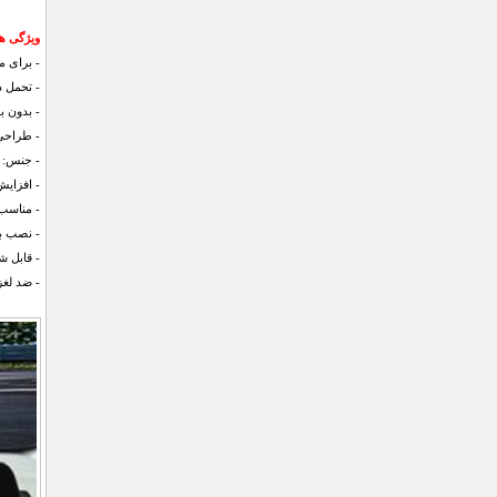
ویژگی ه
- برای 
- تحمل دمای منفی 0
- بدون بو، 
- طراحی 
- جنس: س
- افزایش
- مناسب
- نصب ب
- قابل 
- ضد لغ