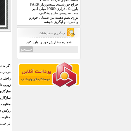
ساعت مچی مردانه Classic
چراغ خورشیدی سنسوردار PARK
پاوربانک فراری 10000 میلی آمپر
ست سرویس طرح ونکلیف
توری نظم دهنده بین صندلی خودرو
واکس نانو آبگریز شیشه
شماره سفارش خود را وارد کنید
اگر به د
فرمان شم
راحتی د
زیبایی د
سازگاری 
سازگار 
مقاوم در 
روکش فر
مقاومت د
ناراحتی‌