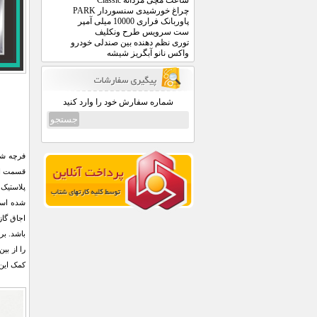
ساعت مچی مردانه Classic
چراغ خورشیدی سنسوردار PARK
پاوربانک فراری 10000 میلی آمپر
ست سرویس طرح ونکلیف
توری نظم دهنده بین صندلی خودرو
واکس نانو آبگریز شیشه
شماره سفارش خود را وارد کنید
فرچه شس
قسمت اتص
پلاستیک
شده است
اجاق گا
باشد. بر
را از بی
کمک این