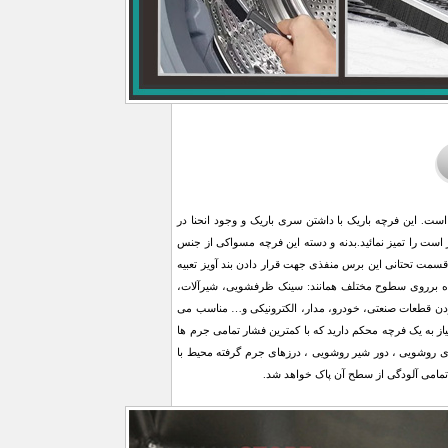
ت. این فرچه باریک با داشتن سری باریک و وجود انحنا در
ست را تمیز نمائید.بدنه و دسته این فرچه مسواکی از جنس
مت تحتانی این برس منفذی جهت قرار دادن بند آویز تعبیه
آمده برروی سطوح مختلف همانند: سینک ظرفشویی، شیرآلات،
ردن قطعات صنعتی، خودرو، مدار، الکترونیکی و… مناسب می
ز به یک فرچه محکم دارید که با کمترین فشار تمامی جرم ها
های روشویی ، دور شیر روشویی ، درزهای جرم گرفته محیط با
مامی آلودگی از سطح آن پاک خواهد شد.