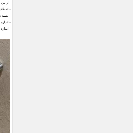
- از بین
- انعطاف
- دسته ب
- اندازه فرچ
- اندازه برس :