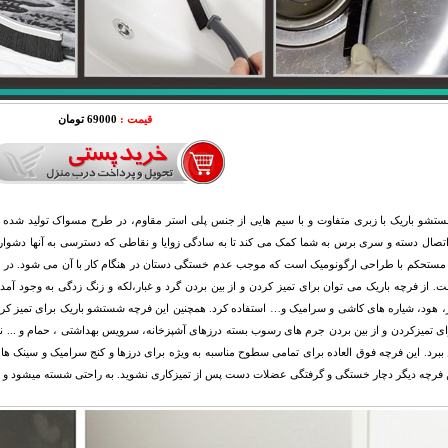
قیمت :
69000 تومان
تشو باریک با زبری متفاوت و با سیم هایی از جنس
پلی استر مقاوم
، در طرح مسواک تولید شده اس
ال دسته و سری برس به شما کمک می کند تا به سادگی زوایا و نقاطی که دسترسی به آنها دشوار ا
 مستحکم با طراحی ارگونومیک است که موجب عدم خستگی دستان در هنگام کار با آن می شود. در قس
. از فرچه باریک می توان برای تمیز کردن و از بین بردن گرد و غبار،لکه و زنگ زدگی به وجود 
ز، هود، شیاره های کاشی و سرامیک و… استفاده کرد. همچنین این فرچه شستشو باریک برای تمیز ک
ای تمیزکردن و از بین بردن جرم های رسوب بسته درزهای آشپزخانه، سرویس بهداشتی ، حمام و ... نیا
ن ببرد. این فرچه فوق العاده برای تمامی سطوح مناسبه به ویژه برای درزها و کنج سرامیک و سینک 
 فرچه دیگر دچار خستگی و گرفتگی عضلات دست پس از تمیزکاری نشوید. به راحتی شسته میشود و ت