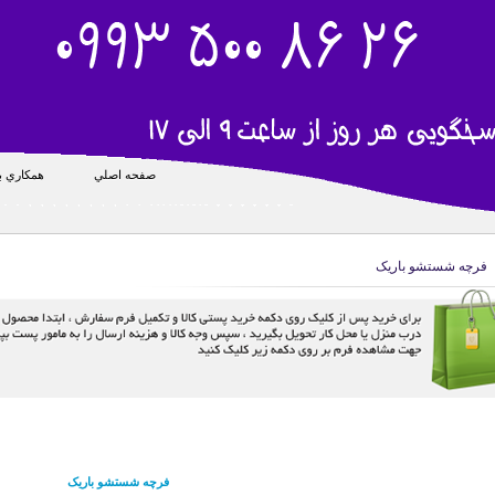
صفحه اصلي
همکاري با
فرچه شستشو باریک
فرچه شستشو باریک