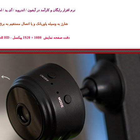
نرم افزار رایگان و کارآمد در آیفون / اندروید / آی پد / 
شارژ به وسیله پاوربانک و یا اتصال مستقیم به برق
دقت صفحه نمایش 1080 × 1920 پیکسل - Full HD