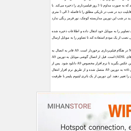
میکرو SD کمتر مورد استفاده قرار گیرد. دوربین بیسیم کوچک A9 از کارت حافظه 64 گیگابایتی پشتیبانی می‌کند که به صورت مداوم تا 3 روز فیلمبرداری را ذخیره می‌کند. با
فعال کردن گزینه تشخیص حرکت، ممکن است این زمان ذخیره‌سازی افزایش یابد.دوربین کوچک رم خور A9 ، قابلیت دید در شب در تاریکی مطلق را تا فاصله 3 الی 5 متری
ه دید در شب این دوربین مداربسته کوچک، نور قرمز رنگی ندارد
 در جهان تصاویر را به موبایل خود انتقال داده و اطلاعات ذخیره شده
ل نصب از یک مودم استفاده کند تا تصاویر را به موبایل ارسال
دوربین A9 یکی از جدیدترین انواع دوربین ورزشی است که از تکنولوژی دید در شب یا به عبارتی Night Vision در هنگام فیلم‌برداری برخوردار است. A9 قادر به اتصال به
انواع گوشی اندرویدی، آیفون و Ipad از طریق شبکه Wifi تا فاصله 10 متری (بسته به قدرت آنتن مودم وای فای ADSL) است. قبل از اتصال گوشی موبایل به دوربین A9
ابتدا باید با استفاده از یک نرم افزار بارکد خوان اندرویدی یا IOS اپل از بارکد دوبعدی روی کاتالوگ یا جعبه دوربین عکس بگیرید تا نرم افزار مخصوص A9 دانلود شود. پس از
دانلود نرم افزار اندرویدی یا اپل دوربین A9 وای فای و نصب آن روی موبایل خود، با گوشی موبایل از طریق wifi به دوربین A9 متصل شده و از طریق نرم افزار انتقال
بینید و تنظیمات آن را تغییر دهید. این دوربین از یک باتری لیتیوم پلیمر با ظرفیت