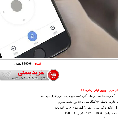
قیمت :
898000 تومان
ی مینی دوربین فیلم برداری A9
:
 آنلاین،ضبط صدا،ارسال آلارم،تشخیص حرکت،نرم افزار موبایلی
ه 64 گیگابایت ( تا 15 روز ضبط مداوم )
ار رایگان و کارآمد در آیفون / اندروید / آی پد / لپ تاپ
1080 × 1920 پیکسل - Full HD