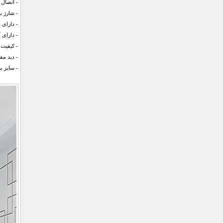
- اتصال 
- شارژ ب
- دارای باتر
- دارای 
- کیفیت تصوی
- دید مفید
- سایز ب