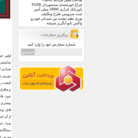
ساعت مچی مردانه Classic
چراغ خورشیدی سنسوردار PARK
پاوربانک فراری 10000 میلی آمپر
ست سرویس طرح ونکلیف
توری نظم دهنده بین صندلی خودرو
واکس نانو آبگریز شیشه
شماره سفارش خود را وارد کنید
سانتیمتر
تعدادی ا
کیفیت را
نرم‌افزا
خود، قاب
بیشتری د
قابل توج
دستگاه‌ه