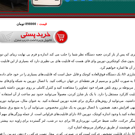
قیمت :
898000 تومان
 بدون شک کوچکترین دوربین وای فای هست که قابلیت های بی نظیری دارد که بسیاری از این قابلیت ها ر
ز آن ها اشاره خواهیم کرد.
دوربین شارژی A9 یک دستگاه فوق‌العاده کوچک و قابل حمل است که قابلیت‌های بسیاری را در خود جای 
 به صورت آنلاین و بی‌سیم از هر نقطه‌ای در جهان دریافت کنید. با اتصال دوربین به شبکه وای‌فای محلی
ر مربوطه بر روی تلفن همراه خود تصاویر را مشاهده کنید و کنترل کاملی بر روی دوربین داشته باشی
لیت کارکرد مستقل را دارد. با یک بار شارژ کردن، معمولاً می‌توانید حدود نیم ساعت از آن استفاده 
اشتید، می‌توانید از روش‌های دیگری برای تغذیه دوربین استفاده کنید. به عنوان مثال، می‌توانید دورب
هی افزایش دهید. همچنین، با اتصال دوربین به یک شارژر مخصوص، می‌توانید آن را به منبع برق متصل 
از آن استفاده کنید.با وجود اندازه کوچک، دوربین A9 دارای قابلیت‌های فراوانی است
صدا، حسگر حرکت، حالت ضبط حرکتی، نورپردازی IR برای دید در شب، لنز گستر
ای هوشمند از طریق نرم‌افزار مربوطه اشاره کرد.
دوربین A9 دارای قابلیت تشخیص حرکت است که در صورتی که در محل نصب حرکتی رخ دهد، دوربین را 