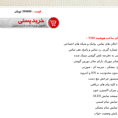
قیمت :
399000 تومان
ی ساعت هوشمند T500
:
اعلان های تماس، پیامک و شبکه های اجتماعی
 شماره گیری، رد تماس و پاسخ دهی تماس
ی به دفترچه تلفن گوشی سینک شده
شاتر موزیک دارای شاتر دوربین گوشی
دی: مشکی - سرمه ای - صورتی
 محدودیت به IOS و اندروید
 سنسور چرخش مچ دست
 کلیه پیام های دریافتی
میزان اکسیژن خون
فحه نمایش OLED
نمایش تمام لمسی
نمایش تمام مشکی
ت پایش وضعیت خواب