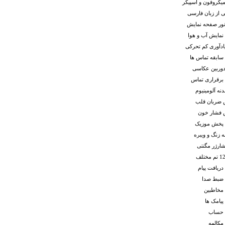
میکروفون و اسپیکر
نی از زبان فارسی
نور صفحه نمایش
 نمایش آب و هوا
ادآوری کم تحرکی
سابقه تماس ها
دوربین عکاسی
 برقراری تماس
نه آلومینیوم
ضربان قلب
 فشار خون
ت پخش موزیک
ه زنگ و ویبره
شارژر مگنتی
 دریافت پیام
 ضبط صدا
 مخاطبین
پیامک ها
 حساب
 مکالمه