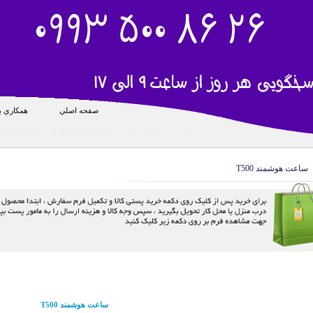
صفحه اصلي
همکاري با
ساعت هوشمند T500
ساعت هوشمند T500