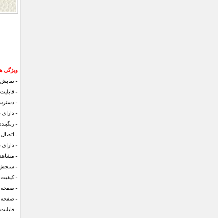
ویژگی ها
- نمایش 
- قابلیت
- دسترس
- دارای 
- رنگبن
- اتصال بدون
- دارای
- مشاهده
- سنجش 
- کیفیت ص
- صفحه 
- صفحه 
- قابلی