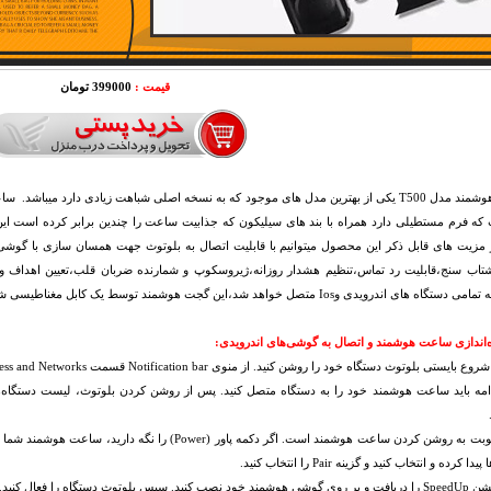
قیمت :
399000 تومان
که فرم مستطیلی دارد همراه با بند های سیلیکون که جذابیت ساعت را چندین برابر کرده است ا
اب سنج،قابلیت رد تماس،تنظیم هشدار روزانه،ژیروسکوپ و شمارنده ضربان قلب،تعیین اهداف و
های اندرویدی وIos متصل خواهد شد،این گجت هوشمند توسط یک کابل مغناطیسی شارژ میشود.
‌اندازی ساعت هوشمند و اتصال به گوشی‌های اندرویدی:
ادامه باید ساعت هوشمند خود را به دستگاه متصل کنید. پس از روشن کردن بلوتوث، لیست دستگاه‌‌ه
ا کرده و انتخاب کنید و گزینه Pair را انتخاب کنید.