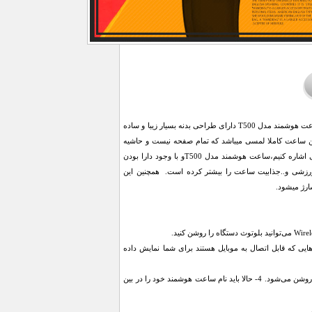
ساعت هوشمند مدل T500 یکی از بهترین مدل های موجود که به نسخه اصلی شباهت زیادی دارد میباشد. ساعت هوشمند مدل T500 دارای طراحی بدنه بسیار زیبا و ساده
ین ساعت کاملا لمسی میباشد که تمام صفحه نیست و حاشیه
دارد. از مزیت های قابل ذکر این محصول میتوانیم با قابلیت اتصال به بلوتوث جهت همسان سازی با گوشی اشاره کنیم،ساعت هوشمند مدل T500و با وجود دارا بودن
رزشی و..جذابیت ساعت را بیشتر کرده است. همچنین این
ایی که قابل اتصال به موبایل هستند برای شما نمایش داده
3- حالا نوبت به روشن کردن ساعت هوشمند است. اگر دکمه پاور (Power) را نگه دارید، ساعت هوشمند شما روشن می‌شود. 4- حالا باید نام ساعت هوشمند خود را در بین