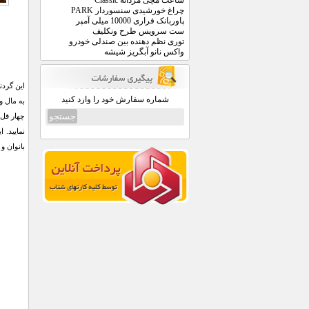
ساعت مچی مردانه Classic
چراغ خورشیدی سنسوردار PARK
پاوربانک فراری 10000 میلی آمپر
ست سرویس طرح ونکلیف
توری نظم دهنده بین صندلی خودرو
واکس نانو آبگریز شیشه
این گردن
شماره سفارش خود را وارد کنید
به مال و
چهار قل 
نمایید. 
بانوان و