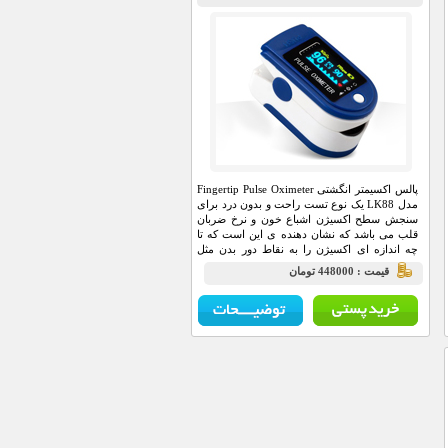
قلب
پالس اکسیمتر انگشتی Fingertip Pulse Oximeter
مدل LK88 یک نوع تست راحت و بدون درد برای
سنجش سطح اکسیژن اشباع خون و نرخ ضربان
قلب می باشد که نشان دهنده ی این است که تا
چه اندازه ای اکسیژن را به نقاط دور بدن مثل
دست ها و پا ها می فرستد.
قيمت : 448000 تومان