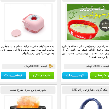
 طرفداران پرسپولیس ، این دستبند با طرح
لیف سیلیکونی مخزن دار لیف حمام جدید جایگزین
وده و فوق العاده شیک می باشد. اگر از
مناسب لیف های سنتی ونخی با کارایی بسیار عالی
ران تیم محبوب پرسپولیس هستید این
وجنس سیلیکونی نرم و بادوام
 را از دست ندهید!
يمت : 20000 تومان
قيمت : 89000 تومان
پنکه گردنی شارژی دارای LED
بخور سرد رو میزی طرح شعله