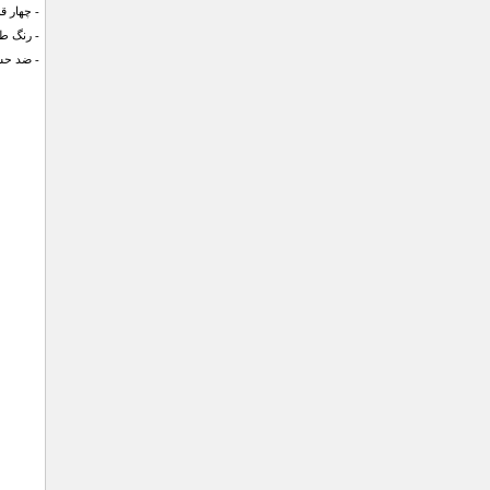
- چهار 
- رنگ طل
- ضد ح