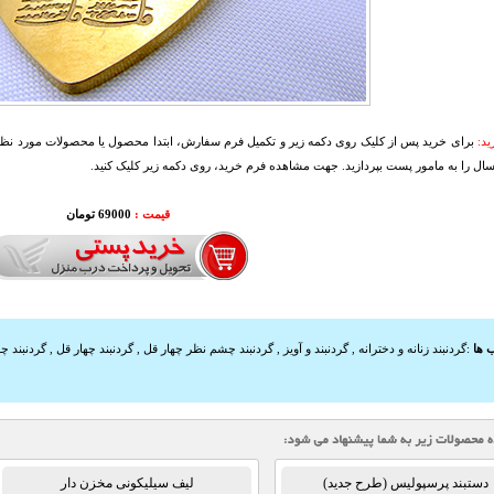
د:
برای خرید پس از کلیک روی دکمه زیر و تکمیل فرم سفارش، ابتدا محصول یا محصولات مورد نظرتا
سال را به مامور پست بپردازید. جهت مشاهده فرم خرید، روی دکمه زیر کلیک کنید.
قیمت :
000
69
تومان
 ها
:
گردنبند زنانه و دخترانه
,
گردنبند و آویز
,
گردنبند چشم نظر چهار قل
,
گردنبند چهار قل
,
گردنبند 
دستبند پرسپولیس (طرح جدید)
لیف سیلیکونی مخزن دار