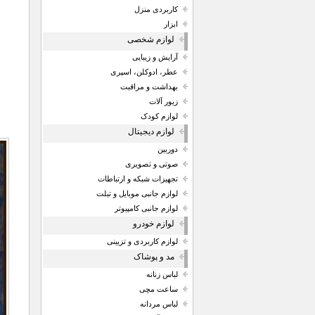
کاربردی منزل
ابزار
لوازم شخصی
آرایش و زیبایی
عطر، ادوکلن، اسپری
بهداشت و مراقبت
زیور آلات
لوازم کودک
لوازم دیجیتال
دوربین
صوتی و تصویری
تجهیزات شبکه و ارتباطات
لوازم جانبی موبایل و تبلت
لوازم جانبی کامپیوتر
لوازم خودرو
لوازم کاربردی و تزیینی
مد و پوشاک
لباس زنانه
ساعت مچی
لباس مردانه