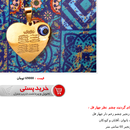
قیمت :
69000 تومان
ای گردنبند چشم نظر چهار قل :
 زنجیر چشم زخم دار چهار قل
بانوان ،آقایان و کودکان
سانتی متر