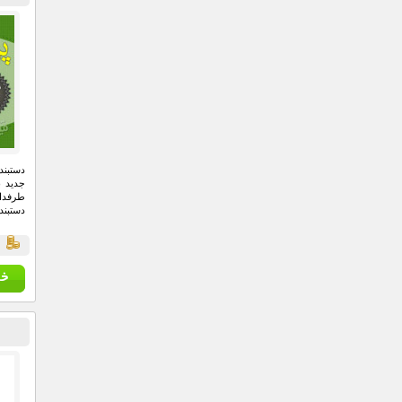
دستبند
جدید ب
طرفدا
دستبند
ق