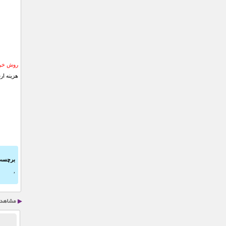
روش خری
هزینه ار
برچسب
,