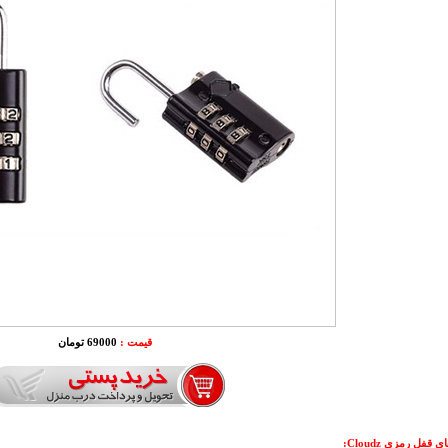
قیمت :
69000 تومان
قفل رمزی Cloudz: