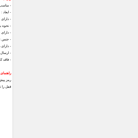
- مناسب
- ابعاد : 5.5 در 3 در 1 سانتی متر
- دارای 
- نحوه ب
- دارای 
- جنس : 
- دارای 
- ارسال
- فاقد کل
راهنمای تغی
قفل را ت