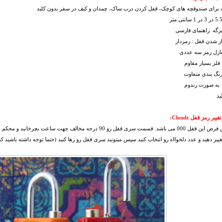
 برای صندوقچه های کوچک، قفل کردن درب ساک، چمدان و کیف در سفر بدون کلید
برگه راهنمای فارسی
از شدن قفل : رمزدار
نازل رمز سه عددی
فلز بسیار مقاوم
رنگ بندی متفاوت
 به صورت رندوم
ید
یر رمز قفل Cloudz:
رمز پیش فرض این قفل 000 می باشد. قسمت سری قفل رو 90 درجه مخال
غییر دهید و عدد دلخوااه رو انتخاب کنید سپس میتونید سری قفل رو رها کنید (حتما توجه داشته باشید 