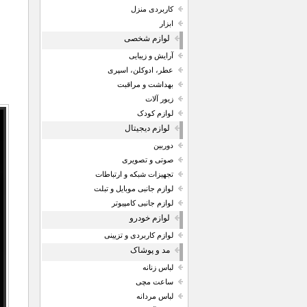
کاربردی منزل
ابزار
لوازم شخصی
آرایش و زیبایی
عطر، ادوکلن، اسپری
بهداشت و مراقبت
زیور آلات
لوازم کودک
لوازم دیجیتال
دوربین
صوتی و تصویری
تجهیزات شبکه و ارتباطات
لوازم جانبی موبایل و تبلت
لوازم جانبی کامپیوتر
لوازم خودرو
لوازم کاربردی و تزیینی
مد و پوشاک
لباس زنانه
ساعت مچی
لباس مردانه