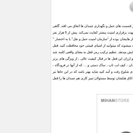
است. طبق یک مطالعه اخیر در CNN میزان 25% از این سرقت ها در قسمت های حمل و نگهداری چمدان ها اتفاق می افتد. گاهی
برای شما پیش می‌آید که وسایل قیمتی و بسیار مهمی را با خود حمل می‌کنید و تنها بستن یک زیپ برای شما جهت برقراری امنیت بیشتر کفایت نمی‌کند. بیش از 8 هزار نفر
یکی که در بار هایشان بوده از “سازمان امنیت حمل و نقل” یا به اختصار ”
 اند. اخیرا قفل هایی مورد تایید این سازمان طراحی و ساخته شده اند که قفل TSA شناخته میشوند که میتوانید از اشیای قیمتی خود محافظت کنید. قفل
امنیت قفل را بسیار افزایش میدهد. تنظیم ترکیب رمز قفل به معنای واقعی کلمه چند
. قیمت مناسب و ارزان این قفل ها در قبال کیفیت عالی ، از ویژگی های برتر
ان ، کیف لب تاپ ، ساک دستی و … که از آنها در فرودگاه ،
 شلوغ رفت و آمد کنید شاید بهتر باشد که در این جاها نیز
اتاق هتلشان توسط مسئولان تمیز کاری هم چمدان ها را قفل