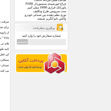
ساعت مچی مردانه Classic
چراغ خورشیدی سنسوردار PARK
پاوربانک فراری 10000 میلی آمپر
ست سرویس طرح ونکلیف
توری نظم دهنده بین صندلی خودرو
واکس نانو آبگریز شیشه
شماره سفارش خود را وارد کنید
این قفل 
مسافرت ،
چمدان خو
می کنند.