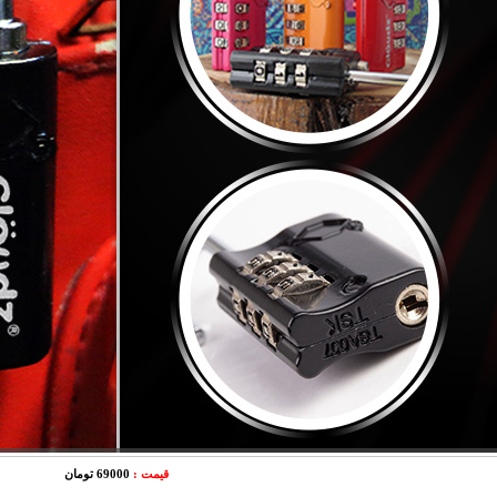
قیمت :
69000 تومان