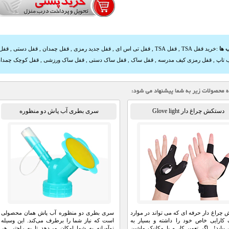
 ها
:
خرید قفل TSA
,
قفل TSA
,
قفل تی اس ای
,
قفل جدید رمزی
,
قفل چمدان
,
قفل دستی
,
قفل 
 تاپ
,
قفل رمزی کیف مدرسه
,
قفل ساک
,
قفل ساک دستی
,
قفل ساک ورزشی
,
قفل کوچک چمدا
دستکش چراغ دار Glove light
سری بطری آب پاش دو منظوره
چراغ دار حرفه ای که می تواند در موارد
سری بطری دو منظوره آب پاش همان محصولی
کارایی خاص خود را داشته و بسیار به
است که نیاز شما را برطرف می‌کند. این وسیله
 بیاید! اگر تعمیر کار و یا مکانیک ماشین
نوآورانه به شما امکان می‌دهد تا به راحتی هر