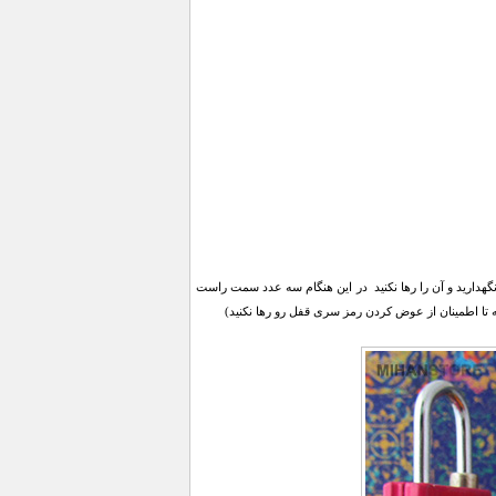
ف جهت ساعت بچرخانید و محکم نگهدارید و آن را رها نکنید در این هنگام سه عدد سمت راست
که تا اطمینان از عوض کردن رمز سری قفل رو رها نکنید)