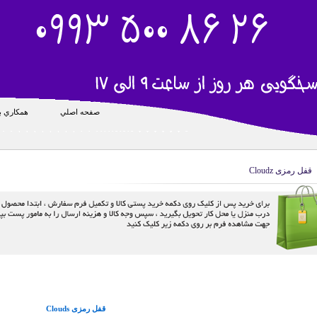
صفحه اصلي
همکاري با
قفل رمزی Cloudz
قفل رمزی Clouds