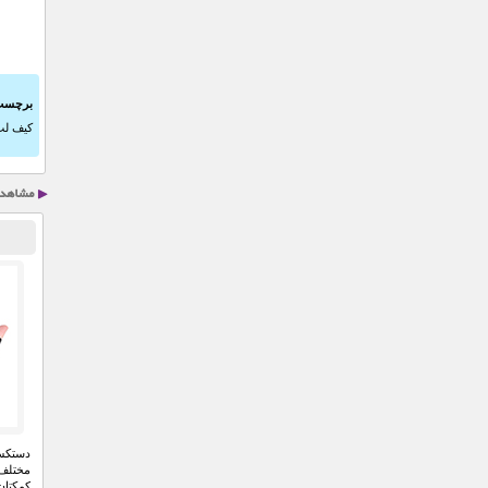
برچسب
کیف لب
دستکش 
مختلف 
کمکتان