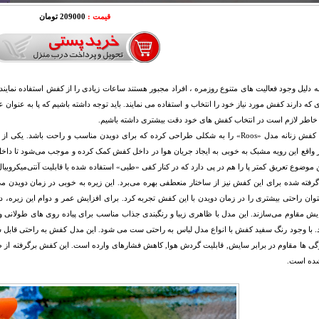
قیمت :
209000 تومان
ه دلیل وجود فعالیت های متنوع روزمره ، افراد مجبور هستند ساعات زیادی را از کفش استفاده نمایند 
 که دارند کفش مورد نیاز خود را انتخاب و استفاده می نمایند. باید توجه داشته باشیم که پا به عنوا
 خاطر لازم است در انتخاب کفش های خود دقت بیشتری داشته باشیم.
«ریباک» کفش زنانه مدل «Roos» را به شکلی طراحی کرده که برای دویدن مناسب و راحت با
واقع این رویه مشبک به خوبی به ایجاد جریان هوا در داخل کفش کمک کرده و موجب می‌شود تا داخل
 موضوع تعریق کمتر پا را هم در پی دارد که در کنار کفی «طبی» استفاده شده با قابلیت آنتی‌میکروبی
رفته شده برای این کفش نیز از ساختار منعطفی بهره می‌برد. این زیره به خوبی در زمان دویدن م
توان راحتی بیشتری را در زمان دویدن با این کفش تجربه کرد. برای افزایش عمر و دوام این زیره، د
یش مقاوم می‌سازند. این مدل با ظاهری زیبا و رنگبندی جذاب مناسب برای پیاده روی های طولانی و 
 با وجود رنگ سفید کفش با انواع مدل لباس به راحتی ست می شود. این مدل کفش به راحتی قابل ش
گی ها
ده است.