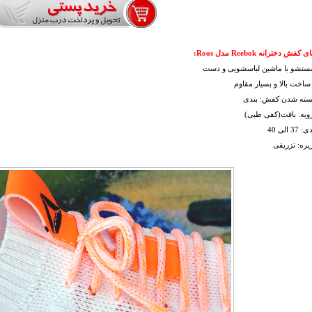
ش دخترانه Reebok مدل Roos:
شستشو با ماشین لباسشویی و دست
ساخت بالا و بسیار مقاوم
بسته شدن کفش: بندی
ویه: بافت(کفی طبی)
 الی 40
ره: تزریقی