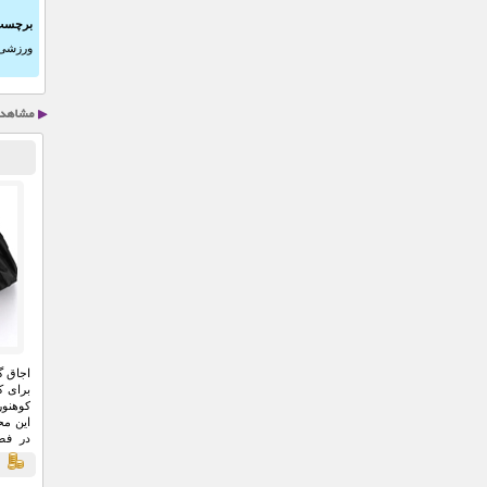
برچسب
ورزشی ز
اجاق گ
برای ک
کوهنور
این مح
در فضا
دوستان
ق