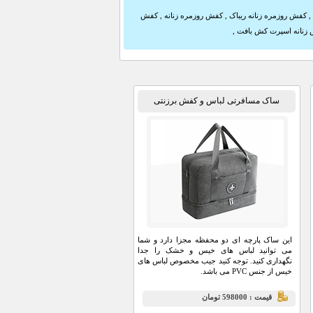
,
کفش روزمره زنانه ریباک
,
کفش روزمره زنانه
,
کفش
زنانه اسپرت کش بافت
,
ساک مسافرتی لباس و کفش برزنتی
TRAVEL BAG
این ساک پارچه ای دو محفظه مجزا دارد و شما
می توانید لباس های خیس و خشک را جدا
نگهداری کنید. توجه کنید جیب مخصوص لباس های
خیس از جنس PVC می باشد.
قيمت : 598000 تومان