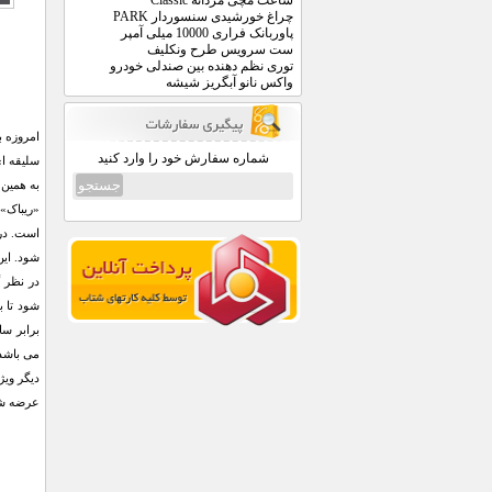
ساعت مچی مردانه Classic
چراغ خورشیدی سنسوردار PARK
پاوربانک فراری 10000 میلی آمپر
ست سرویس طرح ونکلیف
توری نظم دهنده بین صندلی خودرو
واکس نانو آبگریز شیشه
امروزه ب
شماره سفارش خود را وارد کنید
سلیقه ای
به همین
است. در 
شود. این
در نظر گ
شود تا ب
برابر سا
می باشد.
دیگر ویژ
عرضه ش