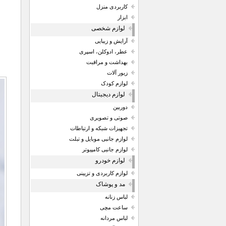
کاربردی منزل
ابزار
لوازم شخصی
آرایش و زیبایی
عطر، ادوکلن، اسپری
بهداشت و مراقبت
زیور آلات
لوازم کودک
لوازم دیجیتال
دوربین
صوتی و تصویری
تجهیزات شبکه و ارتباطات
لوازم جانبی موبایل و تبلت
لوازم جانبی کامپیوتر
لوازم خودرو
لوازم کاربردی و تزیینی
مد و پوشاک
لباس زنانه
ساعت مچی
لباس مردانه