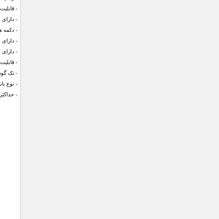
- قابلیت
- دارای 
- دکمه 
- دارای نشانگر led
- دارای
- قابلیت ا
- تک گو
- نوع بات
- حداکثر برد