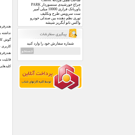
ساعت مچی مردانه Classic
چراغ خورشیدی سنسوردار PARK
پاوربانک فراری 10000 میلی آمپر
ست سرویس طرح ونکلیف
توری نظم دهنده بین صندلی خودرو
واکس نانو آبگریز شیشه
شماره سفارش خود را وارد کنید
کاربری خ
کلیدهایی برای مدی