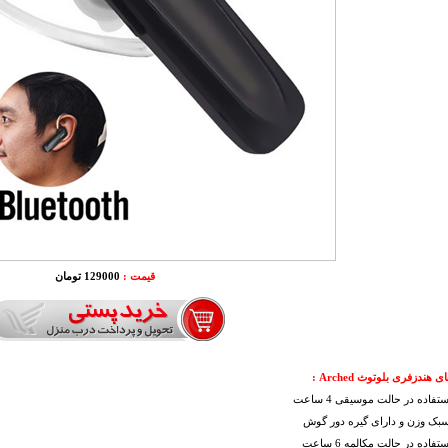
قیمت :
129000 تومان
هندزفری بلوتوث Arched :
تفاده در حالت موسیقی 4 ساعت
سبک وزن و دارای گیره دور گوش
فاده در حالت مکالمه 6 ساعت