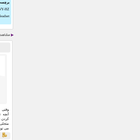
برچسب
WY-HZ
eadset
وقتی 
آنچه 
کردن س
می توا
درگاه 
ق
جا مورد