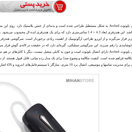
هندزفری بلوتوث Arched به شکل مستطیل طراحی شده است و بدنه‌ای از جنس پلاستیک دارد. 
نداشته باشد. این هندزفری ابعاد 4.3 × 1.4 سانتی‌متری دارد که برای یک هندزفری ایده ال
وشایندی را رقم می‌زند. این سرگوشی سیلیکنی، گیره‌ای دارد که در حقیقت در لاله‌ی گوش قرار می‌
هندزفری بلوتوث Arched دارای اتصال بلوتوث است و چون به کابلی متصل نیست، دیگر با کابل‌های 
ریت تماسها و موسیقی، اتصال برد 10 متری، سازگار با سیستم‌عامل‌های اندروید و iOS اشاره کرد.