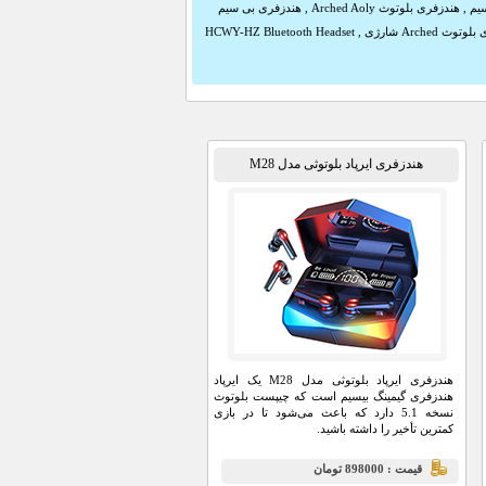
یم
,
هندزفری بلوتوث Arched Aoly
,
هندزفری بی سیم
وث Arched شارژی
,
HCWY-HZ Bluetooth Headset
هندزفری ایرپاد بلوتوثی مدل M28
هندزفری ایرپاد بلوتوثی مدل M28 یک ایرپاد
هندزفری گیمینگ بیسیم است که چیپست بلوتوث
نسخه 5.1 دارد که باعث می‌شود تا در بازی
کمترین تأخیر را داشته باشید.
قيمت : 898000 تومان