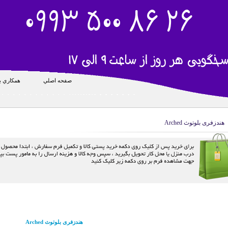
صفحه اصلي
همکاري با
هندزفری بلوتوث Arched
هندزفری بلوتوث Arched