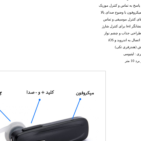
 پاسخ به تماس و کنترل موزیک
میکروفون با وضوح صدای بالا
های کنترل موسیقی و تماس
 برای کنترل شارژ
 طراحی جذاب و چشم نواز
تصال به اندروید و iOS
ش (هندزفری تکی)
ری ‏:‏ لیتیومی
 10 متر