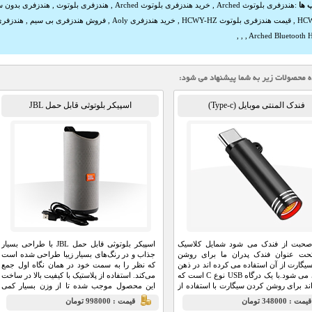
 ها
:
هندزفری بلوتوث Arched
,
خرید هندزفری بلوتوث Arched
,
هندزفری بلوتوث
,
هندزفری بدون س
HC
,
قیمت هندزفری بلوتوث HCWY-HZ
,
خرید هندزفری Aoly
,
فروش هندزفری بی سیم
,
هندزفری بلوت
,
,
,
Arched Bluetooth H
فندک المنتی موبایل (Type-c)
اسپیکر بلوتوثی قابل حمل JBL
صحبت از فندک می شود شمایل کلاسیک
اسپیکر بلوتوثی قابل حمل JBL با طراحی بسیار
تحت عنوان فندک پدران ما برای روشن
جذاب و در رنگ‌های بسیار زیبا طراحی شده است
یگارت از آن استفاده می کرده اند در ذهن
که نظر را به سمت خود در همان نگاه اول جمع
متجلی می شود.با یک درگاه USB نوع C است که
می‌کند. استفاده از پلاستیک با کیفیت بالا در ساخت
ند برای روشن کردن سیگارت با استفاده از
این محصول موجب شده تا از وزن بسیار کمی
شارژ گوشی هوشمند یا تبلت شما در همه
برخوردار باشد و با دستگیره‌ای که برای آن در نظر
يمت : 348000 تومان
قيمت : 998000 تومان
 استفاده قرار گیرد.
گرفته شده است می‌توانید آن را به راحتی جابجا