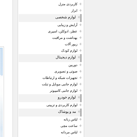
کاربردی منزل
ابزار
لوازم شخصی
آرایش و زیبایی
عطر، ادوکلن، اسپری
بهداشت و مراقبت
زیور آلات
لوازم کودک
لوازم دیجیتال
دوربین
صوتی و تصویری
تجهیزات شبکه و ارتباطات
لوازم جانبی موبایل و تبلت
لوازم جانبی کامپیوتر
لوازم خودرو
لوازم کاربردی و تزیینی
مد و پوشاک
لباس زنانه
ساعت مچی
لباس مردانه