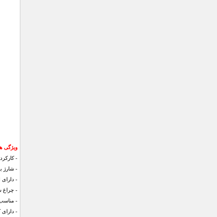
ویژگی ها
- کارکرد حدود 6 الی 
- شارژ ب
- دارای 
- چراغ ش
- مناسب 
- دارای کلید 2 حالته کم