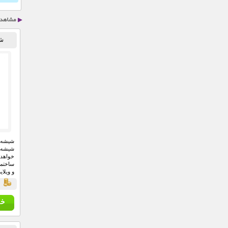
شی
شیشه 
شیشه ه
خواهد
ساختما
و ویلا
ق