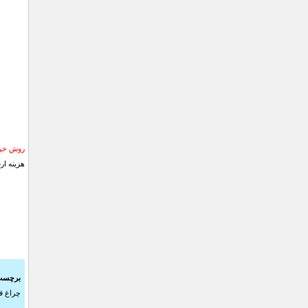
روش خری
هزینه ار
برچسب
چراغ قو