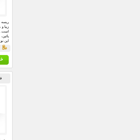
زیبا و 
است. ا
این نو
جشن تو
ق
دور آل
فل