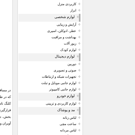
کاربردی منزل
ابزار
لوازم شخصی
آرایش و زیبایی
عطر، ادوکلن، اسپری
بهداشت و مراقبت
زیور آلات
لوازم کودک
لوازم دیجیتال
دوربین
صوتی و تصویری
تجهیزات شبکه و ارتباطات
لوازم جانبی موبایل و تبلت
لوازم جانبی کامپیوتر
در مسافر
لوازم خودرو
که در طب
لوازم کاربردی و تزیینی
مد و پوشاک
بخش، دیگ
لباس زنانه
آویزان و
ساعت مچی
لباس مردانه