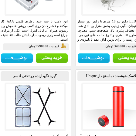
ریسه LED دکوراتیو 10 متری با رقص نور بسیار
این لامپ با سه عدد باطری قلمی AAA کار
هیجان انگیز، زیبایی بخش منزل ویا اتاق شما
میکنند و فشار دادن روی لامپ روشن خاموش و یا
نعطاف پذیری بالا، شفافیت سیم، مصرف
ریموت همراه آن قابل کنترل است. یکی از مزایای
پائین، طول 10 متری و تنوع حالت های نوردهی،
چراغ اضطراری ریموت دار داشتن حالت 30 دقیقه‌
ع ریسه را برای تزئین اتاق عقد یا نامزدی و
است.
لد، تزئین درخت کریسمس، دور پنجره ها،
يمت : 348000 تومان
قيمت : 598000 تومان
اچیق و ... ساخته است.
اسک هوشمند دماسنج دار Unique
گیره نگهدارنده رو تختی 4 سر