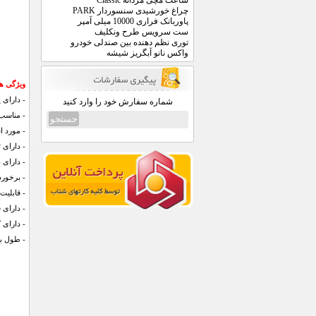
ساعت مچی مردانه Classic
چراغ خورشیدی سنسوردار PARK
پاوربانک فراری 10000 میلی آمپر
ست سرویس طرح ونکلیف
توری نظم دهنده بین صندلی خودرو
واکس نانو آبگریز شیشه
ویژگی ها
- دارای 
شماره سفارش خود را وارد کنید
- مناسب 
- مورد ا
- دارای ت
- دارای 
- برخوردا
- قابلیت
- دارای 
- دارای 
- طول باز حدود