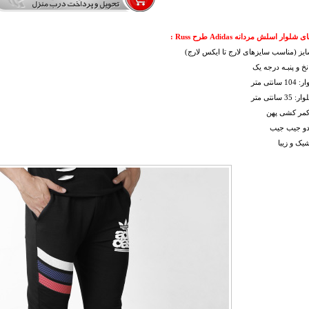
وار اسلش مردانه Adidas طرح Russ :
یز (مناسب سایزهای لارج تا ایکس لارج)
خ و پنبـه درجه یک
انتی متر
 سانتی متر
 کمر کشی پهن
 دو جیب جیب
شیک و زیبا