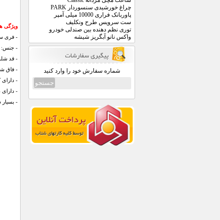
ساعت مچی مردانه Classic
چراغ خورشیدی سنسوردار PARK
پاوربانک فراری 10000 میلی آمپر
ست سرویس طرح ونکلیف
ویژگی های شل
توری نظم دهنده بین صندلی خودرو
واکس نانو آبگریز شیشه
- فری سا
- جنس: ن
- قد شلوار: 104 س
- فاق شلوار: 35
شماره سفارش خود را وارد کنید
- دارای
- دارای
- بسیار 