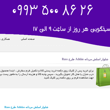
صفحه اصلي
همکاري با
شلوار اسلش مردانه Adidas طرح Russ
شلوار اسلش مردانه Adidas طرح Russ