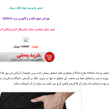
جنس نخ و پنبه فوق العاده سبک
طراحی فوق العاده و لاکچری برند ADIDAS
فری سایز (مناسب برای سایز های لارج و ایکس لار
قیمت :
149000 تومان
شلوار اسلش مردانه Adidas طرح Russ از شلواری های اسلش بسیار راحت و پر طرفدار آدی
ویژه به تیپ و استایل شما می بخشد. این شلوار نه تنها در منزل، بلکه در گردش، باشگاه و خارج از 
 بوده و کسانی که سایز آن ها لارج و ایکس لارج می باشد می توانند از آن استفاده نمایند.