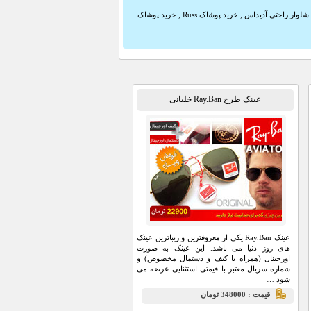
شلوار راحتی آدیداس
,
خرید پوشاک Russ
,
خرید پوشاک
عینک طرح Ray.Ban خلبانی
عینک Ray.Ban یکی از معروفترین و زیباترین عینک
های روز دنیا می باشد. این عینک به صورت
اورجینال (همراه با کیف و دستمال مخصوص) و
شماره سریال معتبر با قیمتی استثنایی عرضه می
شود …
قيمت : 348000 تومان