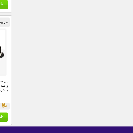
سرویس قا
این سر
و سه 
مشترک 
قي