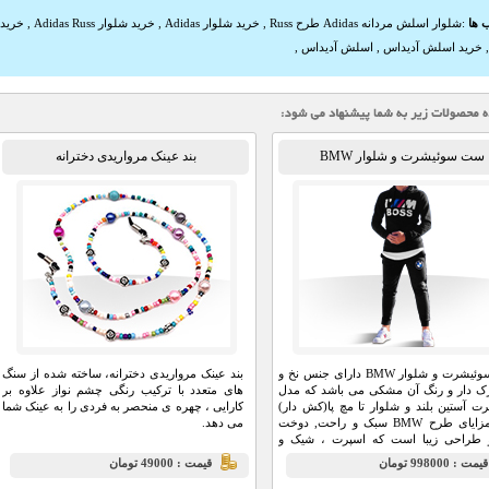
 ها
:
شلوار اسلش مردانه Adidas طرح Russ
,
خرید شلوار Adidas
,
خرید شلوار Adidas Russ
,
خرید 
خرید اسلش آدیداس
,
اسلش آدیداس
,
ست سوئیشرت و شلوار BMW
بند عینک مرواریدی دخترانه
ست سوئیشرت و شلوار BMW دارای جنس نخ و
بند عینک مرواریدی دخترانه، ساخته شده از سنگ
رک دار و رنگ آن مشکی می باشد که مدل
های متعدد با ترکیب رنگی چشم نواز علاوه بر
 آستین بلند و شلوار تا مچ پا(کش دار)
کارایی ، چهره ی منحصر به فردی را به عینک شما
است.مزايای طرح BMW سبک و راحت, دوخت
می دهد.
و طراحی زیبا است که اسپرت ، شیک و
ندي آن فري سايز است و مناسب براي
يمت : 998000 تومان
قيمت : 49000 تومان
 ,خانه و مهمانی و … می باشد.