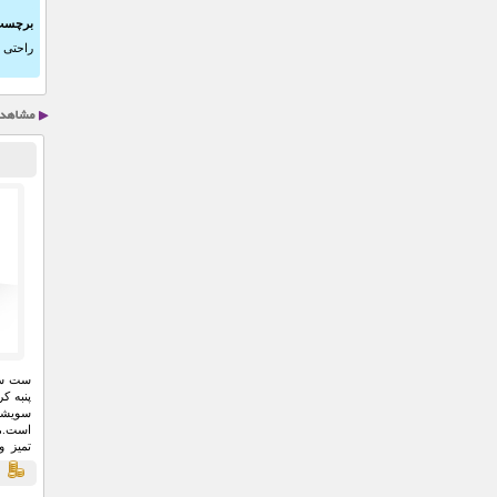
برچسب
راحتی
,
پنبه ک
سویشرت
تميز 
سايزب
ق
باشگاه