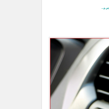
س و...