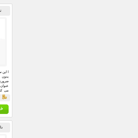
ت
ا این 
بدون 
ضروری 
عنوان 
می کند
آسان ا
ق
است.
دانگ