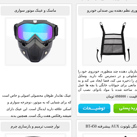
وری نظم دهنده بین صندلی خودرو
ماسک و عینک موتور سواری
سازمان دهنده چند منظوره، خودروی خود را
شلوغی و در دسترس نگه دارید. وسایل
را ذخیره می کند، فضا ایجاد می کند و به
مانعی برای حیوانات خانگی یا بچه ها عمل
. ساخته شده با مواد بادوام، نصب آن
ست و متناسب با مدل های مختلف خودرو
عینک نقابدار طوفان محصولی اصولی و خاص است
يمت : 498000 تومان
که برای شمایی که به موتور، دوچرخه سواری و
اسکی علاقه دارید ایده‌آل است. این عینک دارای
شیشه رفلکس هفت رنگ است. همچنین بدنه
پلاستیک فشرده pvc از استحکام و طول عمر بالایی
ل بلوتوث AUX پیشرفته BT-450
نوار چسب ترمیم و بازسازی چرم
برخوردار است.