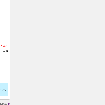
روش خری
هزینه ار
برچسب