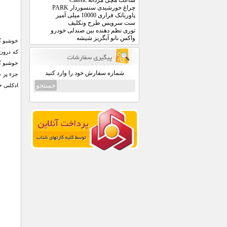
ساعت مچی مردانه Classic
چراغ خورشیدی سنسوردار PARK
پاوربانک فراری 10000 میلی آمپر
ست سرویس طرح ونکلیف
توری نظم دهنده بین صندلی خودرو
واکس نانو آبگریز شیشه
خوشبو کن
که درون
خوشبو کن
شماره سفارش خود را وارد کنید
جزء پر ط
ادکلنی خ