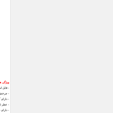
ویژگی ها
- قابل ا
- چرخش پ
- دارای 
- عطر (ل
- دارا