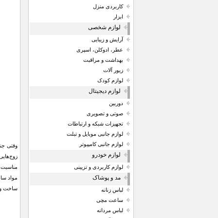
کاربردی منزل
ابزار
لوازم شخصی
آرایش و زیبایی
عطر، ادوکلن، اسپری
بهداشت و مراقبت
زیور آلات
لوازم کودک
لوازم دیجیتال
دوربین
صوتی و تصویری
تجهیزات شبکه و ارتباطات
لوازم جانبی موبایل و تبلت
لوازم جانبی کامپیوتر
وقتی جن
لوازم خودرو
مناسبت ه
لوازم کاربردی و تزیینی
مد و پوشاک
ساخت و ب
لباس زنانه
ساعت مچی
لباس مردانه