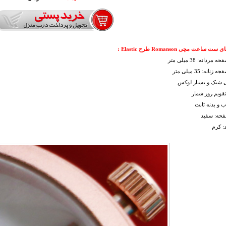
 ساعت مچی Romanson طرح Elastic :
ردانه: 38 میلی متر
نانه: 35 میلی متر
 شیک و بسیار لوکس
تقویم روز شمار
ب و بدنه ثابت
فحه: سفید
د: کرم