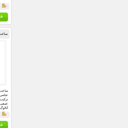
ق
ساعت 
عناصر 
عمقی 
می دهن
ق