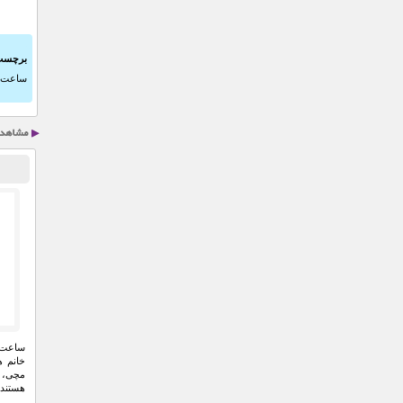
برچسب
ساعت ز
ساعت 
خانم ه
مچی، ب
هستند.