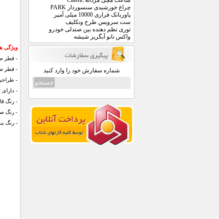
ساعت مچی مردانه Classic
چراغ خورشیدی سنسوردار PARK
پاوربانک فراری 10000 میلی آمپر
ست سرویس طرح ونکلیف
توری نظم دهنده بین صندلی خودرو
واکس نانو آبگریز شیشه
ویژگی های ست
- قطر صفحه م
- قطر صفجه ز
شماره سفارش خود را وارد کنید
- طراحی
- دارای 
- رنگ قا
- رنگ ص
- رنگ بن