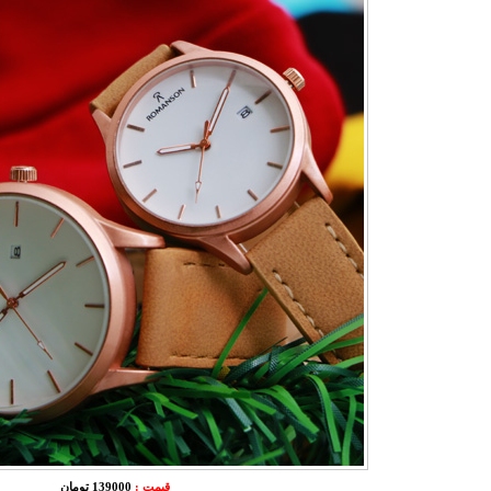
قیمت :
139000 تومان