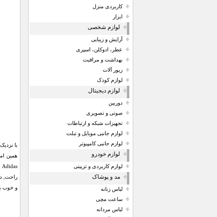
کاربردی منزل
ابزار
لوازم شخصی
آرایش و زیبایی
عطر، ادوکلن، اسپری
بهداشت و مراقبت
زیور آلات
لوازم کودک
لوازم دیجیتال
دوربین
صوتی و تصویری
تجهیزات شبکه و ارتباطات
لوازم جانبی موبایل و تبلت
لوازم جانبی کامپیوتر
با نزدیک
لوازم خودرو
لوازم کاربردی و تزیینی
مد و پوشاک
راحت, دو
و خوب ب
لباس زنانه
ساعت مچی
لباس مردانه