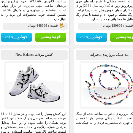
شال زنانه Servin مشکی با طرح راه های ببری
ساعت لاکچری WALAR جزو پرفروش‌ترین
یکی از پرفروش‌ترین ها که (ترند سال 2021) برای
برند‌های ساعت مچی میان‌رده در بازار جهانی
 دختران جوان خوش‌پوش است،زیرا ترکیب
است‏. استفاده از موتور‌های و متریال با‌کیفیت
رنگ مشکی و قهوه ای و سفید با تمام رنگ
تضمین کیفیت خوب محصولات این برند را به
تایل ها همخوانی و جذابیت دارد.
دنبال دارد.
يمت : 139000 تومان
قيمت : 448000 تومان
بند عینک مرواریدی دخترانه
کفش مردانه New Balance
نک مرواریدی دخترانه، ساخته شده از سنگ
این کفش بسیار راحت بوده و در سایز 41 تا 44
عدد با ترکیب رنگی چشم نواز علاوه بر
عرضه شده اند. طراحی و رنگ سفید این کفش
 ، چهره ی منحصر به فردی را به عینک شما
توجه همگان را جلب نموده و این مدل به‌دلیل
.
طراحی شیک، رنگ‌بندی جذاب سفید–مشکی، و
کیفیت ساخت بالا، بسیار مناسب استفاده روزمره