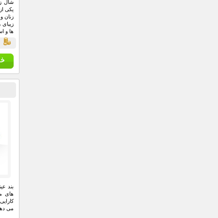
زنان و
زیبای 
ها و اس
ق
بند عی
های مت
کارایی
می دهد