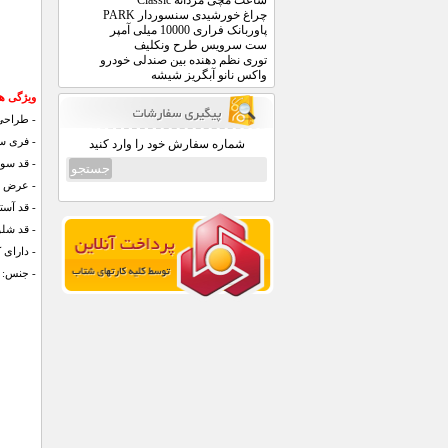
ساعت مچی مردانه Classic
چراغ خورشیدی سنسوردار PARK
پاوربانک فراری 10000 میلی آمپر
ست سرویس طرح ونکلیف
توری نظم دهنده بین صندلی خودرو
واکس نانو آبگریز شیشه
ویژگی های س
- طراحی 
- فری سا
شماره سفارش خود را وارد کنید
- قد سوئیشرت:
- عرض شانه: 49
- قد آستین: 66 سا
- قد شلوار: 99 س
- دارای
- جنس: پ