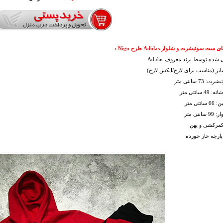
ت سوئیشرت و شلوار Adidas طرح Nigo :
شده توسط برند معروف Adidas
یز (مناسب برای لارج/ایکس لارج)
 73 سانتی متر
 سانتی متر
نتی متر
انتی متر
 کمرکشی و پهن
ارچه خار خورده