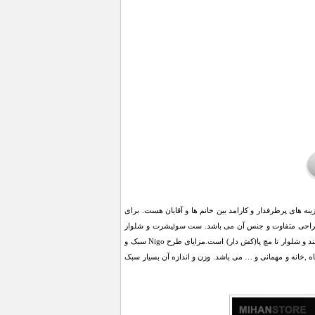
ه های پرطرفدار و کارامد بین خانم ها و آقایان هست. برای
 آقایان داریم که امتیاز اصلی اون طراحی متفاوت و جنس آن می باشد. ست سوئیشرت و شلوار
Adidas طرح Nigo دارای پارچه پارچه خارخورده و رنگ آن قرمز-مشکی می باشد که مدل سویشرت آستین بلند و شلوار تا مچ پا(کش دار) است.مزايای طرح Nigo سبک و
,خانه و مهمانی و … می باشد. وزن و اندازه آن بسیار سبک