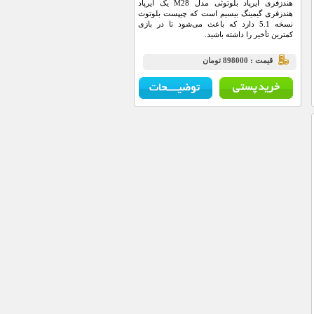
هندزفری ایرپاد بلوتوثی مدل M28 یک ایرپاد
هندزفری گیمینگ بیسیم است که چیپست بلوتوث
نسخه 5.1 دارد که باعث می‌شود تا در بازی
کمترین تأخیر را داشته باشید.
قيمت : 898000 تومان