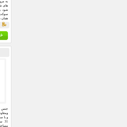
به مرو
های شار
شود .ب
سوکت آ
همان م
ق
ومقاو
و با سا
31 
مساحتی حدود 5 تا 0