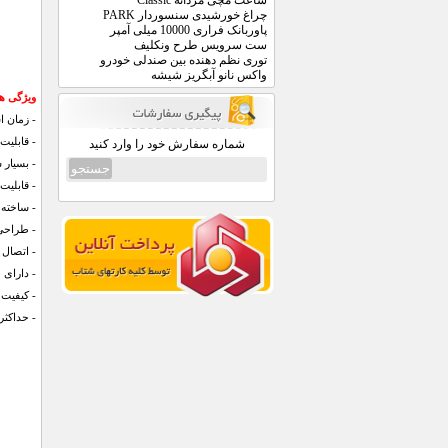
ساعت مچی مردانه Classic
چراغ خورشیدی سنسوردار PARK
پاوربانک فراری 10000 میلی آمپر
ست سرویس طرح ونکلیف
توری نظم دهنده بین صندلی خودرو
واکس نانو آبگریز شیشه
ویژگی های
- زمان استفاده 
- قابلیت
شماره سفارش خود را وارد کنید
- بسیار 
- قابلیت
- ساخته 
- طراحی 
- اتصال 
- دارای 
- کیفیت
- حداکثر برد