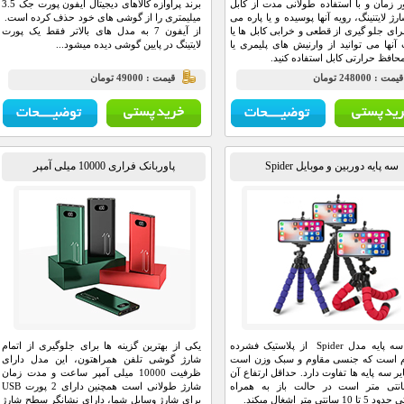
ر زمان و با استفاده طولانی مدت از کابل
برند پرآوازه کالاهای دیجیتال آیفون پورت جک 3.5
ژ لایتنینگ، رویه آنها پوسیده و یا پاره می
میلیمتری را از گوشی های خود حذف کرده است.
رای جلو گیری از قطعی و خرابی کابل ها یا
از آیفون 7 به مدل های بالاتر فقط یک پورت
نها می توانید از وارنیش های پلیمری یا
لایتینگ در پایین گوشی دیده میشود...
حافظ حرارتی کابل استفاده کنید.
يمت : 248000 تومان
قيمت : 49000 تومان
سه پایه دوربین و موبایل Spider
پاوربانک فراری 10000 میلی آمپر
جنس سه پایه مدل Spider از پلاستیک فشرده
یکی از بهترین گزینه ها برای جلوگیری از اتمام
م است که جنسی مقاوم و سبک وزن است
شارژ گوشی تلفن همراهتون، این مدل دارای
یر سه پایه ها تفاوت دارد. حداقل ارتفاع آن
ظرفیت 10000 میلی آمپر ساعت و مدت زمان
سانتی متر است در حالت باز به همراه
شارژ طولانی است همچنین دارای 2 پورت USB
1 سانتی متر اشغال میکند.
برای شارژ وسایل شما، دارای نشانگر سطح شارژ