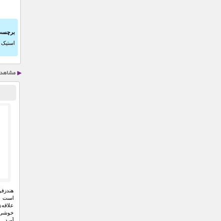
برچسب
استیک Logitech
است ک
علاقه
خوشی ر
آورد.