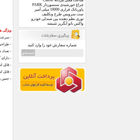
ساعت مچی مردانه Classic
چراغ خورشیدی سنسوردار PARK
پاوربانک فراری 10000 میلی آمپر
ست سرویس طرح ونکلیف
توری نظم دهنده بین صندلی خودرو
واکس نانو آبگریز شیشه
ویژگی های 
- سرعت 
- طراح
شماره سفارش خود را وارد کنید
- تعداد 
- دارای 
- قابل ا
- قابل اس
- جنس پلا