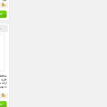
علاوه 
ق
ارگون
طولان
ناراحت
است ت
ناخواس
م
می‌توا
بهره م
محافظ 
طرح ا
ارائه 
به بهت
ق