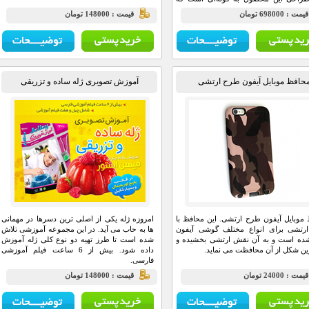
بر داشتن زیبایی و جذابیت، متناسب با
يمت : 698000 تومان
قيمت : 148000 تومان
ومی گوش می‌باشد و هنگام استفاده‌ی
ی مدت موجب ایجاد خستگی و احساس
ی برای مصرف کنندگان نمی‌شود. طراحی
اصولی هندزفری بلوتوثی مدل M10 سبب شده
ا هنگام انجام فعالت های مختلف بطور
ته از گوش شما جدا نشود؛ بنابراین کاربر
حافظ موبایل آیفون طرح ارتشی
آموزش تصویری ژله ساده و تزریقی
ند با خیالی آسوده از لذت کار با این هدفون
ند شوند
موبایل آیفون طرح ارتشی. این محافظ با
امروزه ژله یکی از اصلی ترین دسرها در مهمانی
رتشی برای انواع مختلف گوشی آیفون
ها به حاب می آید. در این مجموعه آموزشی تلاش
شده است و به آن نقش ارتشی بخشیده و
شده است تا طرز تهیه دو نوع کلی ژله آموزش
رین شکل از آن محافظت می نماید.
داده شود. بیش از 6 ساعت فیلم آموزشی
فارسی.
يمت : 24000 تومان
قيمت : 148000 تومان