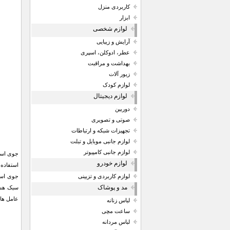
کاربردی منزل
ابزار
لوازم شخصی
آرایش و زیبایی
عطر، ادوکلن، اسپری
بهداشت و مراقبت
زیور آلات
لوازم کودک
لوازم دیجیتال
دوربین
صوتی و تصویری
تجهیزات شبکه و ارتباطات
لوازم جانبی موبایل و تبلت
لوازم جانبی کامپیوتر
لوازم خودرو
استفاده
جوی استی
لوازم کاربردی و تزیینی
مد و پوشاک
عامل ها از جمله:
لباس زنانه
ساعت مچی
لباس مردانه