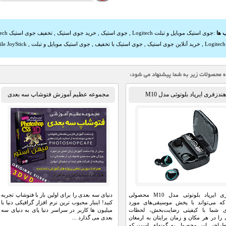
 ها
:
جوی استیک موبایل و تبلت Logitech
,
جوی استیک
,
خرید جوی استیک
,
تخفیف جوی استیک Logitech
,
خرید آنلاین جوی استیک
,
جوی استیک با تخفیف
,
جوی استیک موبایل و تبلت
,
le JoyStick
هندزفری ایرپاد بلوتوثی مدل M10
مجموعه عظیم آموزش فتوشاپ سه بعدی
(فارسی)
هندزفری ایرپاد بلوتوثی مدل M10 محصولی
دنیای سه بعدی را برای اولین بار با فتوشاپ تجربه
ه می‌تواند با پخش موسیقی‌های مورد
کنید! اینبار محبوب ترین نرم افزار گرافیکی دنیا با
‌ی شما با کیفیتی رضایت‌بخش، لحظات
میلیون ها کاربر در سراسر دنیا پای به دنیای سه
ا در هر مکان و زمان برایتان به ارمغان
بعدی می گذارد ...
 طراحی این محصول به گونه‌ای است که