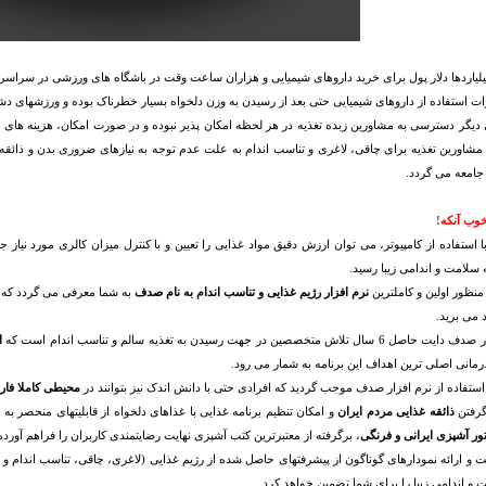
یلیاردها دلار پول برای خرید داروهای شیمیایی و هزاران ساعت وقت در باشگاه های ورزشی در سراس
ت استفاده از داروهای شیمیایی حتی بعد از رسیدن به وزن دلخواه بسیار خطرناک بوده و ورزشهای د
دیگر دسترسی به مشاورین زبده تغذیه در هر لحظه امکان پذیر نبوده و در صورت امکان، هزینه های 
مشاورین تغذیه برای چاقی، لاغری و تناسب اندام به علت عدم توجه به نیازهای ضروری بدن و ذا
 جامعه می گردد.
خوب آنکه!
ا استفاده از کامپیوتر، می توان ارزش دقیق مواد غذایی را تعیین و با کنترل میزان کالری مورد نیاز
لامت و اندامی زیبا رسید.
منظور اولین و کاملترین
نرم افزار رژیم غذایی و تناسب اندام به نام صدف
به شما معرفی می گردد که با
 می برید.
سال تلاش متخصصین در جهت رسیدن به تغذیه سالم و تناسب اندام است که
ا
رمانی اصلی ترین اهداف این برنامه به شمار می رود.
تفاده از نرم افزار صدف موجب گردید که افرادی حتی با دانش اندک نیز بتوانند در
محیطی کاملا فا
گرفتن
ذائقه غذایی مردم ایران
و امکان تنظیم برنامه غذایی با غذاهای دلخواه از قابلیتهای منحصر به فرد نرم افزار 
، برگرفته از معتبرترین کتب آشپزی نهایت رضایتمندی کاربران را فراهم آورد
ت و ارائه نمودارهای گوناگون از پیشرفتهای حاصل شده از رژیم غذایی (لاغری، چاقی، تناسب اندام و
 و اندامی زیبا را برای شما تضمین خواهد کرد.