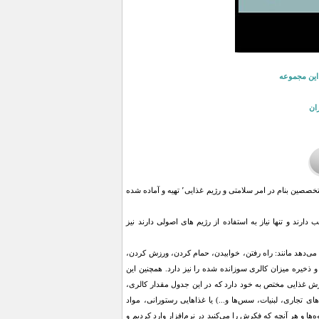
 این مجموعه
ان
این رژیم توسط یک تیم از متخصصین مجرب در امر تغذیه که دارای تائیدیه این اشخاص می باشد و بسیاری از متخصصین بنام در امر سلامتی و رژیم غذایی٬ تهیه و آماده شده
دارند و تنها نیاز به استفاده از رژیم های اصولی دارند نیز
 می‌دهد مانند: راه رفتن، خوابيدن، حمام كردن، ورزش كردن،
و ذخيره ميزان كالری سوزانده شده را نيز دارد. همچنين اين
ش غذايی مختص به خود دارد كه در اين جدول مقدار كالری،
ی تجاری، لبنيات، سس‌ها و...) يا غذاهايی رستورانی، مواد
د (با استفاده از جداول USDA و منابع داخلي) تمامی ميوه‌ها و هر آنچه كه فكرش را می‌كنيد در نرم‌افزار وارد كرديم و