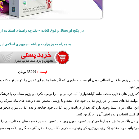
در پکیج اوریجینال و فوق العاده + دفترچه راهنمای استفاده از
به همراه مجوز وزارت بهداشت جمهوری اسلامی ایر
قیمت :
35000 تومان
یت این رژیم ها قابل انعطاف بودن آنهاست به طوری که اگر شما وعده ای غذایی را نتوانید تهیه کنید و
یر دهید.
دوم این که رژیم های غذایی سخت مانند گیاهخواری٬ آب درمانی و ... را توصیه نک
وانند غذاهای سنتی را در رژیم غذایی خود جای دهند و یا رژیمی مختص تعداد وعده های ماه مبارک رمض
ين امكان برای شما وجود دارد كه بعد از دريافت رژيم غذايی خود چنانچه وعده غذايی مورد دلخواهتا
ك كليك انتخاب و به راحتی آن را جايگزين كنيد.
احل بالا، در بخش نمودارها می‌توانيد تغييرات وزن روزانه يا تغييرات سایز قسمت‌های مختلف بدن را 
ی‌توانيد مواد مغذی (كالری، پروتئين، كربوهيدرات‌، چربی، كلسيم، فسفر، آهن، منگنز و...) كه به مصرف