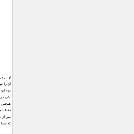
اولین مز
آن را تغی
حتی می ت
همچنين ا
فقط با ي
پس از مر
كه شما م