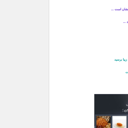
بشان است ...
...
زیبا برسید
ت