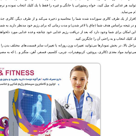
وانيد هر غذايی كه ميل كنيد، خواه رستورانی يا خانگی و غيره را فقط با يك كليك انتخاب نموده و نرم
م می‌نمايد.
افزار از يك طرف كالری سوزانده شده شما را محاسبه و ذخيره می‌كند و از طرف ديگر، كالری جذ
 در نتيجه براساس هدف شما (چاق يا لاغر شدن) و مدت زمانی كه برای رژيم خود مدنظر داريد به شما رژ
ين امكان برای شما وجود دارد كه بعد از دريافت رژيم غذايی خود چنانچه وعده غذايی مورد دلخواهتا
ك كليك انتخاب و به راحتی آن را جايگزين كنيد.
احل بالا، در بخش نمودارها می‌توانيد تغييرات وزن روزانه يا تغييرات سایز قسمت‌های مختلف بدن را 
ی‌توانيد مواد مغذی (كالری، پروتئين، كربوهيدرات‌، چربی، كلسيم، فسفر، آهن، منگنز و...) كه به مصرف