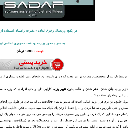
در پکیج اوریجینال و فوق العاده + دفترچه راهنمای استفاده از
به همراه مجوز وزارت بهداشت جمهوری اسلامی ایر
قیمت :
35000 تومان
افزار برای
چاق شدن
،
لاغر شدن
و
حالت بدون تغییر وزن
، کارایی دارد و حتی افرادی که وزن مناسب 
 از این نرم‌افزار استفاده کنند.
ل جامع‌ترين نرم‌افزار رژيم غذايی است كه می‌تواند تمام فعاليت‌هايی كه يك فرد در طول روز انجام
 و حتی تلويزيون تماشا كردن و ... را فقط با زدن يك كليك محاسبه نمايد. به‌علاوه قابليت اعلام 
ر تمام مواد غذايی كه يك فرد در طول روز مصرف می‌كند را پوشش می‌دهد زيرا هر محصولی يك ارز
 چربی و... آورده شده است. ما تمامی اين جدول را، اعم از محصولات تجاری (شكلات‌ها، نوشيدنی‌ها
غذايی ساده را كه به صورت مواد اوليه مصرف می‌كني