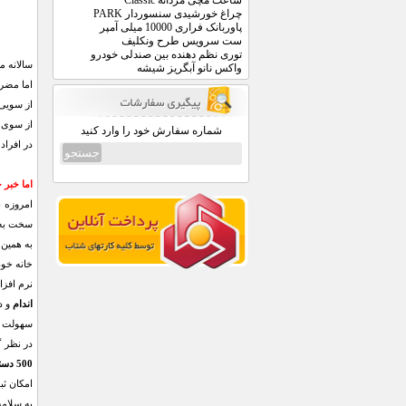
ساعت مچی مردانه Classic
چراغ خورشیدی سنسوردار PARK
پاوربانک فراری 10000 میلی آمپر
ست سرویس طرح ونکلیف
توری نظم دهنده بین صندلی خودرو
سالانه م
واکس نانو آبگریز شیشه
اما مضرا
از سویی 
از سوی 
شماره سفارش خود را وارد کنید
در افراد
اما خبر 
امروزه ب
سخت به س
به همین 
خانه خود
نرم افزار صدف دایت حاصل 6 
اندام
و د
سهولت اس
در نظر 
500 دستور آشپزی ایرانی و فرنگی
امکان ثب
به سلامت