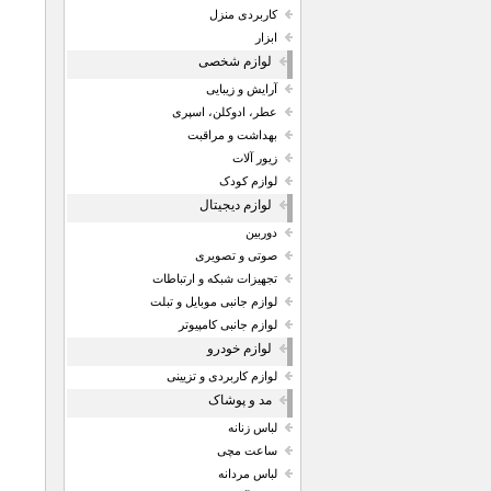
کاربردی منزل
ابزار
لوازم شخصی
آرایش و زیبایی
عطر، ادوکلن، اسپری
بهداشت و مراقبت
زیور آلات
لوازم کودک
لوازم دیجیتال
دوربین
صوتی و تصویری
تجهیزات شبکه و ارتباطات
لوازم جانبی موبایل و تبلت
لوازم جانبی کامپیوتر
لوازم خودرو
لوازم کاربردی و تزیینی
مد و پوشاک
لباس زنانه
ساعت مچی
لباس مردانه