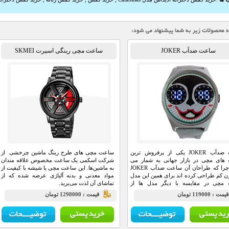
ساعت ضدآب JOKER
ساعت مچی رینگی اسپرت SKMEI
ساعت ضدآب JOKER یکی از پرفروش ترین
ساعت مچی های طرح رینگ ماشین چرخشی از
های مچی در بازار جهانی به شمار می
شرکت اسکمی یک ساعت مخصوص علاقه مندان
روند، چرا که طراحان آن ساعت ضدآب JOKER
به ماشین‌ها. این ساعت مچی با شیشه با کیفیت از
وزن کم طراحی کرده اند برای همین این مدل
مواد معدنی و بدنه آلیاژی عرضه شده که از
مچی در مقایسه با دیگر مدل ها از
تماشای آن لذت می‌برید.
ان زیادی برخوردار هستند.
يمت : 119000 تومان
قيمت : 1298000 تومان