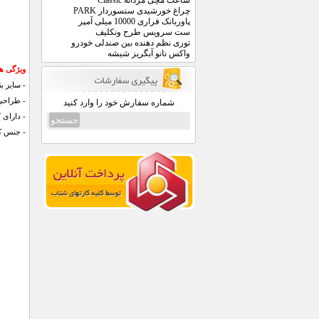
ساعت مچی مردانه Classic
چراغ خورشیدی سنسوردار PARK
پاوربانک فراری 10000 میلی آمپر
ست سرویس طرح ونکلیف
توری نظم دهنده بین صندلی خودرو
واکس نانو آبگریز شیشه
ویژگی ه
- سايز بندی 37 تا 40 (انتخاب سايز
- طراحی
شماره سفارش خود را وارد کنید
- دارای 
- جنس کف