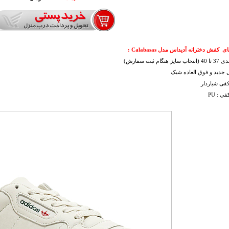
ای
کفش دخترانه آدیداس مدل Calabasas :
 هنگام ثبت سفارش)
 جديد و فوق العاده شيک
کفی شیاردار
ي : PU