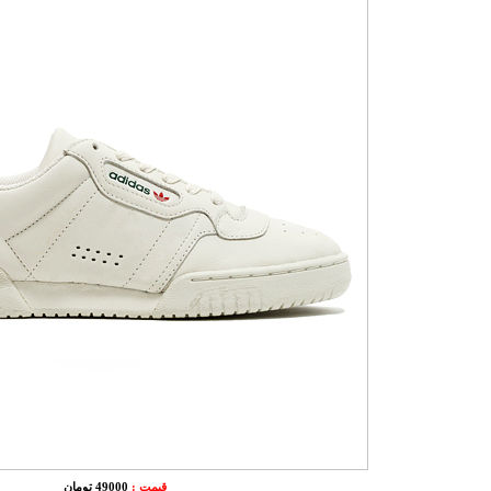
قیمت :
49000 تومان