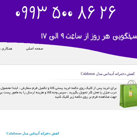
صفحه اصلي
همکاري با
کفش دخترانه آدیداس مدل Calabasas
کفش دخترانه آدیداس مدل Calabasas