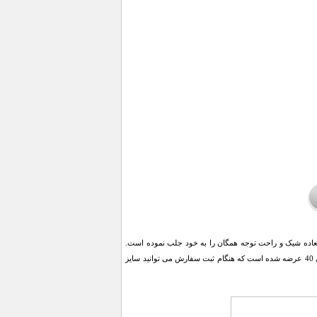
ان کفش آدیداس Calabasas است که با طراحی فوق العاده شیک و راحت توجه همگان را به خود جلب نموده است.
این مدل زیبایی خیره کننده ای داشته و در میان جوانان طرفداران بسیاری دارد. این کفش در سایزبندی 37 الی 40 عرضه شده است که هنگام ثبت سفارش می توانید سایز