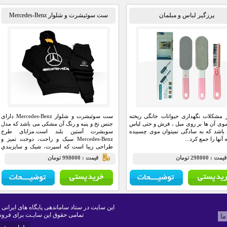
پرزگیر لباس و مبلمان
ست سوئیشرت و شلوار Mercedes-Benz
 مشکلات نگهداری حیوانات خانگی ریخته
ست سوئیشرت و شلوار Mercedes-Benz دارای
ی آن ها بر روی مبل ، فرش و حتی لباس
جنس نخ و پنبه و رنگ آن مشکی می باشد که مدل
باشد که به سادگی نمیتوان موی چسبیده
سویشرت آستین بلند است.مزايای طرح
آنها را جمع کرد...
Mercedes-Benz سبک و راحت، دوخت تميز و
طراحی زیبا است که اسپرت، شیک و سايزبندي
آن فري سايز است.
يمت : 298000 تومان
قيمت : 998000 تومان
این سایت در ستاد ساماندهی پایگاه های ایرانی 
تمامی حقوق این سایـت برای فروش
ما