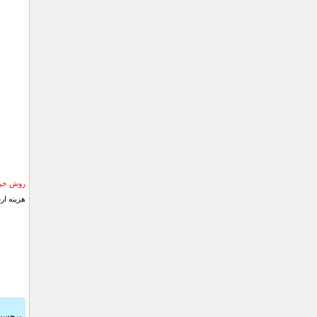
روش خری
هزینه ار
برچسب